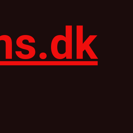
ns.dk