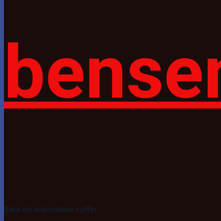
bense
Bare en wannabee surfer