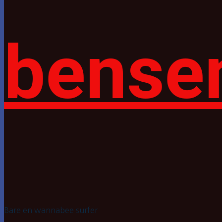
bense
Bare en wannabee surfer