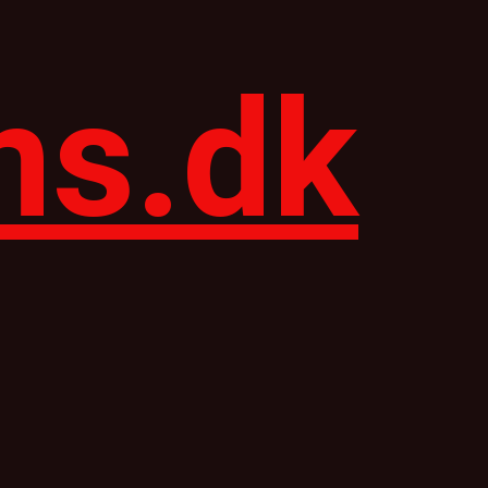
ns.dk