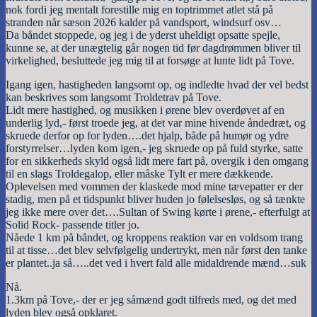
nok fordi jeg mentalt forestille mig en toptrimmet atlet stå på
stranden når sæson 2026 kalder på vandsport, windsurf osv…
Da båndet stoppede, og jeg i de yderst uheldigt opsatte spejle,
kunne se, at der unægtelig går nogen tid før dagdrømmen bliver til
virkelighed, besluttede jeg mig til at forsøge at lunte lidt på Tove.
Igang igen, hastigheden langsomt op, og indledte hvad der vel bedst
kan beskrives som langsomt Troldetrav på Tove.
Lidt mere hastighed, og musikken i ørene blev overdøvet af en
underlig lyd,- først troede jeg, at det var mine hivende åndedræt, og
skruede derfor op for lyden….det hjalp, både på humør og ydre
forstyrrelser…lyden kom igen,- jeg skruede op på fuld styrke, satte
for en sikkerheds skyld også lidt mere fart på, overgik i den omgang
til en slags Troldegalop, eller måske Tylt er mere dækkende.
Oplevelsen med vommen der klaskede mod mine tævepatter er der
stadig, men på et tidspunkt bliver huden jo følelsesløs, og så tænkte
jeg ikke mere over det….Sultan of Swing kørte i ørene,- efterfulgt at
Solid Rock- passende titler jo.
Nåede 1 km på båndet, og kroppens reaktion var en voldsom trang
til at tisse…det blev selvfølgelig undertrykt, men når først den tanke
er plantet..ja så…..det ved i hvert fald alle midaldrende mænd…suk
Nå.
1.3km på Tove,- der er jeg såmænd godt tilfreds med, og det med
lyden blev også opklaret.