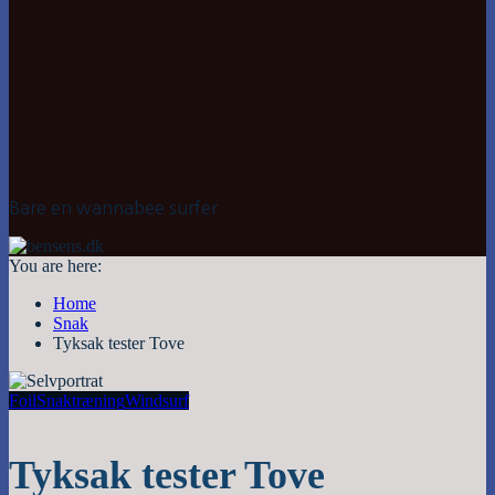
Bare en wannabee surfer
You are here:
Home
Snak
Tyksak tester Tove
Foil
Snak
træning
Windsurf
Tyksak tester Tove