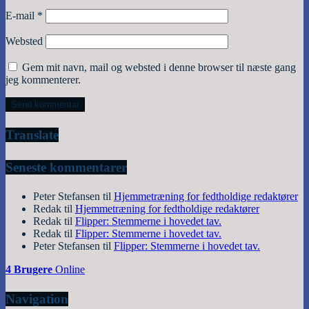
E-mail
*
Websted
Gem mit navn, mail og websted i denne browser til næste gang
jeg kommenterer.
Translate
Seneste kommentarer
Peter Stefansen
til
Hjemmetræning for fedtholdige redaktører
Redak
til
Hjemmetræning for fedtholdige redaktører
Redak
til
Flipper: Stemmerne i hovedet tav.
Redak
til
Flipper: Stemmerne i hovedet tav.
Peter Stefansen
til
Flipper: Stemmerne i hovedet tav.
4 Brugere
Online
Navigation