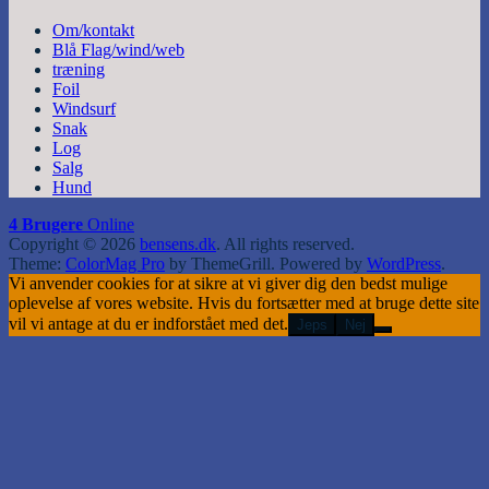
Om/kontakt
Blå Flag/wind/web
træning
Foil
Windsurf
Snak
Log
Salg
Hund
4 Brugere
Online
Copyright © 2026
bensens.dk
. All rights reserved.
Theme:
ColorMag Pro
by ThemeGrill. Powered by
WordPress
.
Vi anvender cookies for at sikre at vi giver dig den bedst mulige
oplevelse af vores website. Hvis du fortsætter med at bruge dette site
vil vi antage at du er indforstået med det.
Jeps
Nej