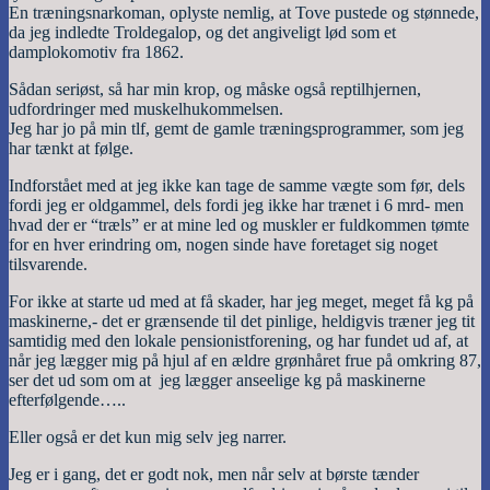
En træningsnarkoman, oplyste nemlig, at Tove pustede og stønnede,
da jeg indledte Troldegalop, og det angiveligt lød som et
damplokomotiv fra 1862.
Sådan seriøst, så har min krop, og måske også reptilhjernen,
udfordringer med muskelhukommelsen.
Jeg har jo på min tlf, gemt de gamle træningsprogrammer, som jeg
har tænkt at følge.
Indforstået med at jeg ikke kan tage de samme vægte som før, dels
fordi jeg er oldgammel, dels fordi jeg ikke har trænet i 6 mrd- men
hvad der er “træls” er at mine led og muskler er fuldkommen tømte
for en hver erindring om, nogen sinde have foretaget sig noget
tilsvarende.
For ikke at starte ud med at få skader, har jeg meget, meget få kg på
maskinerne,- det er grænsende til det pinlige, heldigvis træner jeg tit
samtidig med den lokale pensionistforening, og har fundet ud af, at
når jeg lægger mig på hjul af en ældre grønhåret frue på omkring 87,
ser det ud som om at jeg lægger anseelige kg på maskinerne
efterfølgende…..
Eller også er det kun mig selv jeg narrer.
Jeg er i gang, det er godt nok, men når selv at børste tænder