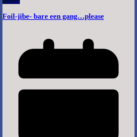
Foil
Snak
Foil-jibe- bare een gang…please