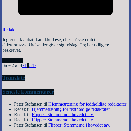
Redak
Jeg er en klaphat, kan ikke læse, eller måske er det
alderdomssvækkelse der giver sig udslag. Jeg har tidligere
beskrevet,
Read More
Side 2 af 4
«
1
2
3
4
»
Translate
Seneste kommentarer
Peter Stefansen
til
Hjemmetræning for fedtholdige redaktører
Redak
til
Hjemmetræning for fedtholdige redaktører
Redak
til
Flipper: Stemmerne i hovedet tav.
Redak
til
Flipper: Stemmerne i hovedet tav.
Peter Stefansen
til
Flipper: Stemmerne i hovedet tav.