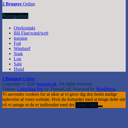
2 Brugere
Online
Navigation
Om/kontakt
Blå Flag/wind/web
træning
Foil
Windsurf
Snak
Log
Salg
Hund
2 Brugere
Online
Copyright © 2026
bensens.dk
. All rights reserved.
Theme:
ColorMag Pro
by ThemeGrill. Powered by
WordPress
.
Vi anvender cookies for at sikre at vi giver dig den bedst mulige
oplevelse af vores website. Hvis du fortsætter med at bruge dette site
vil vi antage at du er indforstået med det.
Jeps
Nej