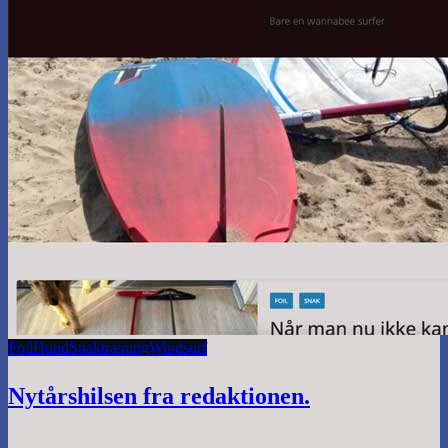
Foil
Hund
Snak
træning
Windsurf
Nytårshilsen fra redaktionen.