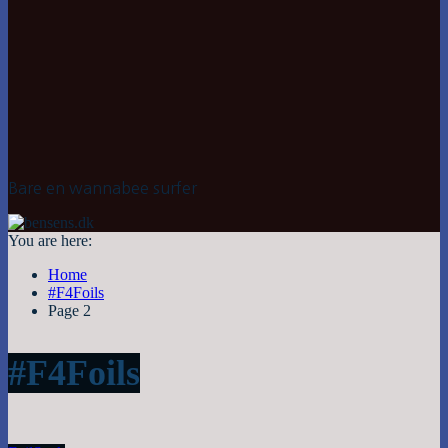
Bare en wannabee surfer
You are here:
Home
#F4Foils
Page 2
#F4Foils