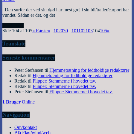
Den surfer der ved sin død har mest grej i sin bil/trailer/carport har
vundet. Sådan er det, og det
Read More
Side 104 af 105
« Første
«
...
10
20
30
...
101
102
103
104
105
»
Translate
Seneste kommentarer
Peter Stefansen
til
Hjemmetræning for fedtholdige redaktører
Redak
til
Hjemmetræning for fedtholdige redaktører
Redak
til
Flipper: Stemmerne i hovedet tav.
Redak
til
Flipper: Stemmerne i hovedet tav.
Peter Stefansen
til
Flipper: Stemmerne i hovedet tav.
1 Bruger
Online
Navigation
Om/kontakt
Blå Flag/wind/web