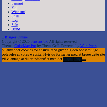
træning
Foil
Windsurf
Snak
Log
Salg
Hund
1 Bruger
Online
Copyright © 2026
bensens.dk
. All rights reserved.
Theme:
ColorMag Pro
by ThemeGrill. Powered by
WordPress
.
Vi anvender cookies for at sikre at vi giver dig den bedst mulige
oplevelse af vores website. Hvis du fortsætter med at bruge dette site
vil vi antage at du er indforstået med det.
Jeps
Nej