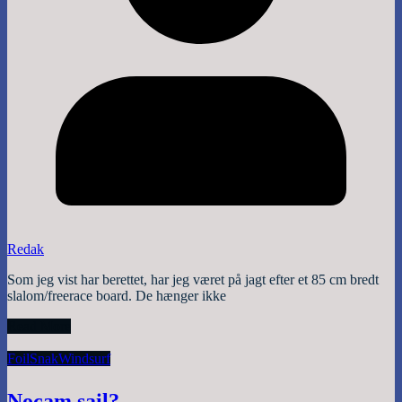
Redak
Som jeg vist har berettet, har jeg været på jagt efter et 85 cm bredt
slalom/freerace board. De hænger ikke
Read More
Foil
Snak
Windsurf
Nocam sail?