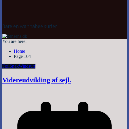
Bare en wannabee surfer
You are here:
Home
Page 104
Foil
Snak
Windsurf
Videreudvikling af sejl.