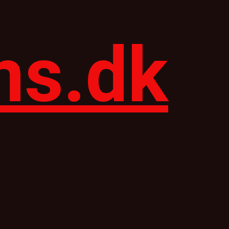
ns.dk