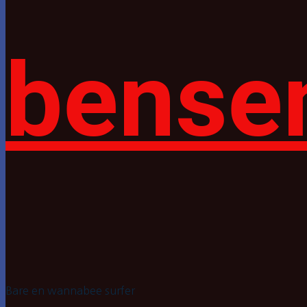
bense
Bare en wannabee surfer