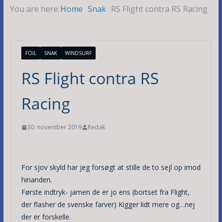
You are here:
Home
Snak
RS Flight contra RS Racing
FOIL
SNAK
WINDSURF
RS Flight contra RS
Racing
30. november 2019
Redak
For sjov skyld har jeg forsøgt at stille de to sejl op imod
hinanden.
Første indtryk- jamen de er jo ens (bortset fra Flight,
der flasher de svenske farver) Kigger lidt mere og…nej
der er forskelle.