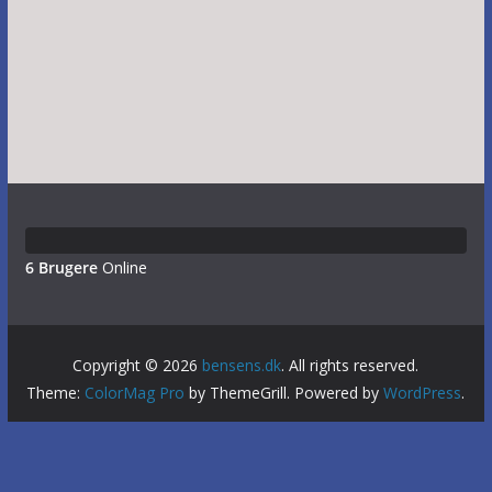
6 Brugere
Online
Copyright © 2026
bensens.dk
. All rights reserved.
Theme:
ColorMag Pro
by ThemeGrill. Powered by
WordPress
.
Vi anvender cookies for at sikre at vi giver dig den bedst
mulige oplevelse af vores website. Hvis du fortsætter med