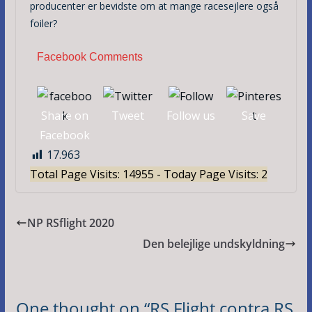
producenter er bevidste om at mange racesejlere også
foiler?
Facebook Comments
Share on
Tweet
Follow us
Save
Facebook
17.963
Total Page Visits: 14955 - Today Page Visits: 2
NP RSflight 2020
Den belejlige undskyldning
One thought on “
RS Flight contra RS