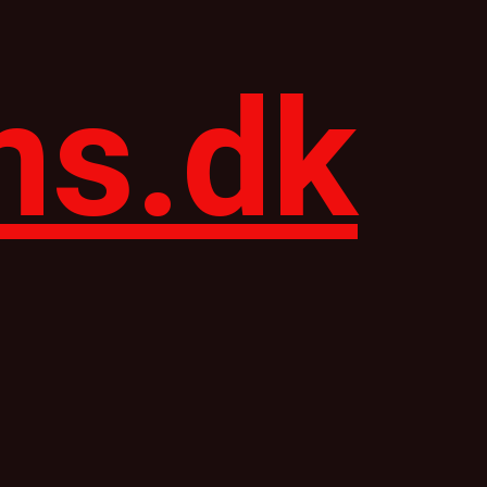
ns.dk