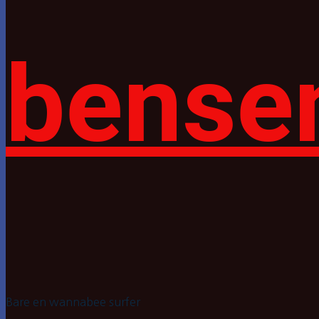
bense
Bare en wannabee surfer