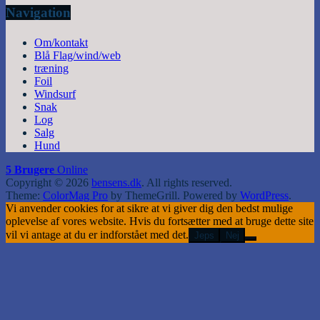
Navigation
Om/kontakt
Blå Flag/wind/web
træning
Foil
Windsurf
Snak
Log
Salg
Hund
5 Brugere
Online
Copyright © 2026
bensens.dk
. All rights reserved.
Theme:
ColorMag Pro
by ThemeGrill. Powered by
WordPress
.
Vi anvender cookies for at sikre at vi giver dig den bedst mulige
oplevelse af vores website. Hvis du fortsætter med at bruge dette site
vil vi antage at du er indforstået med det.
Jeps
Nej