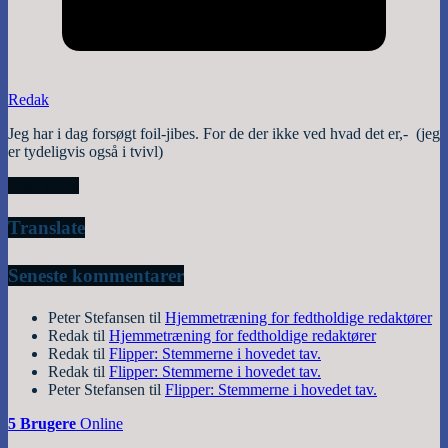
Redak
Jeg har i dag forsøgt foil-jibes. For de der ikke ved hvad det er,- (jeg
er tydeligvis også i tvivl)
Read More
Translate
Seneste kommentarer
Peter Stefansen
til
Hjemmetræning for fedtholdige redaktører
Redak
til
Hjemmetræning for fedtholdige redaktører
Redak
til
Flipper: Stemmerne i hovedet tav.
Redak
til
Flipper: Stemmerne i hovedet tav.
Peter Stefansen
til
Flipper: Stemmerne i hovedet tav.
5 Brugere
Online