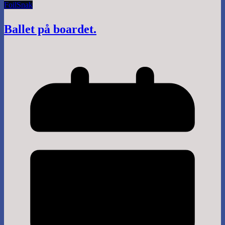
Foil
Snak
Ballet på boardet.