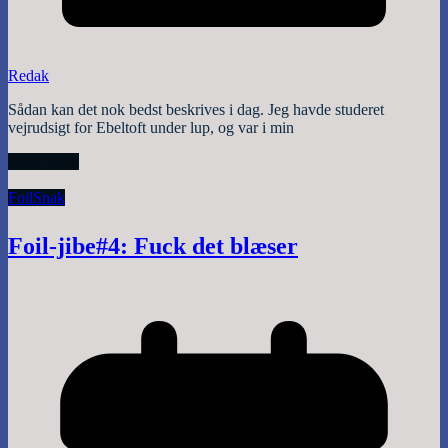
Redak
Sådan kan det nok bedst beskrives i dag. Jeg havde studeret
vejrudsigt for Ebeltoft under lup, og var i min
Read More
Foil
Snak
Foil-jibe#4: Fuck det blæser