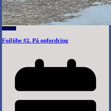
Foil
Snak
Foiljibe #2. På opfordring