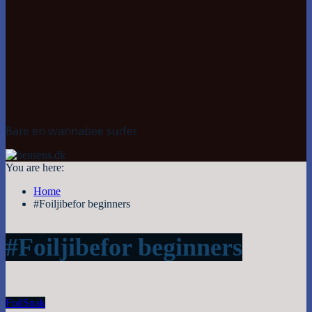
Bare en wannabee surfer
You are here:
Home
#Foiljibefor beginners
#Foiljibefor beginners
Foil
Snak