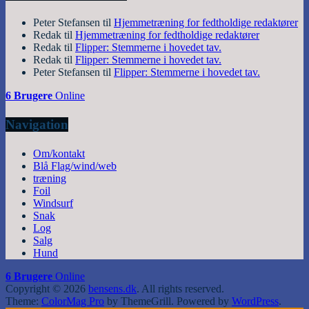
Peter Stefansen
til
Hjemmetræning for fedtholdige redaktører
Redak
til
Hjemmetræning for fedtholdige redaktører
Redak
til
Flipper: Stemmerne i hovedet tav.
Redak
til
Flipper: Stemmerne i hovedet tav.
Peter Stefansen
til
Flipper: Stemmerne i hovedet tav.
6 Brugere
Online
Navigation
Om/kontakt
Blå Flag/wind/web
træning
Foil
Windsurf
Snak
Log
Salg
Hund
6 Brugere
Online
Copyright © 2026
bensens.dk
. All rights reserved.
Theme:
ColorMag Pro
by ThemeGrill. Powered by
WordPress
.