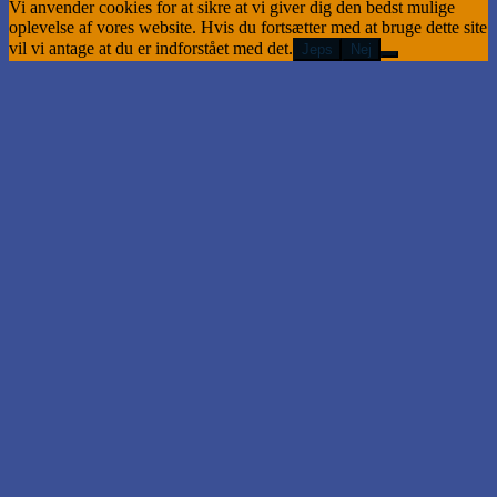
Vi anvender cookies for at sikre at vi giver dig den bedst mulige
oplevelse af vores website. Hvis du fortsætter med at bruge dette site
vil vi antage at du er indforstået med det.
Jeps
Nej