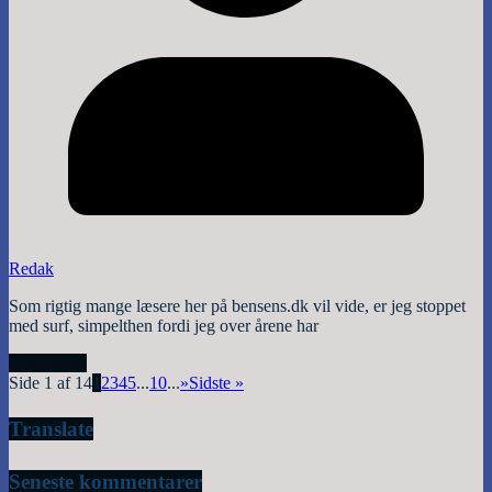
Redak
Som rigtig mange læsere her på bensens.dk vil vide, er jeg stoppet
med surf, simpelthen fordi jeg over årene har
Read More
Side 1 af 14
1
2
3
4
5
...
10
...
»
Sidste »
Translate
Seneste kommentarer