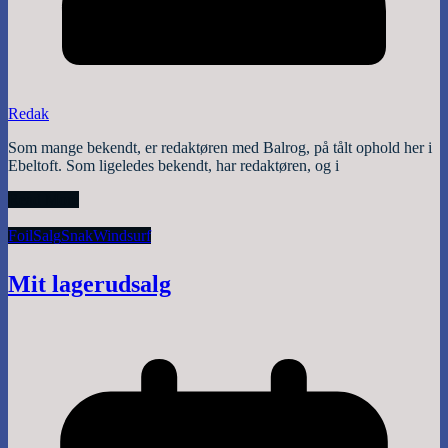
Redak
Som mange bekendt, er redaktøren med Balrog, på tålt ophold her i
Ebeltoft. Som ligeledes bekendt, har redaktøren, og i
Read More
Foil
Salg
Snak
Windsurf
Mit lagerudsalg