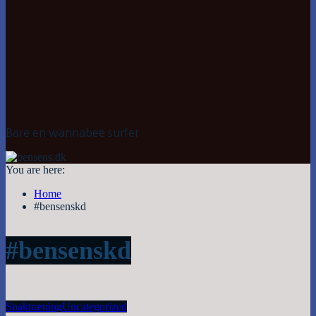
Bare en wannabee surfer
You are here:
Home
#bensenskd
#bensenskd
Snak
træning
Uncategorized