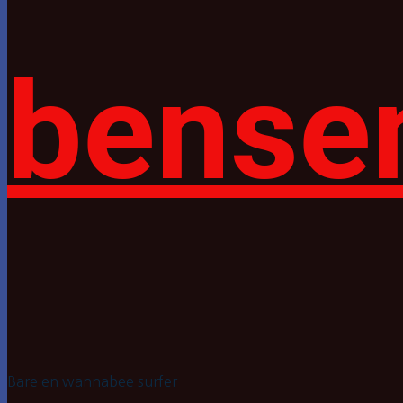
bense
Bare en wannabee surfer