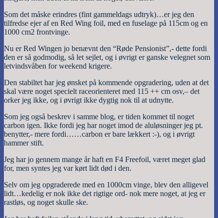
Som det måske erindres (fint gammeldags udtryk)…er jeg den
tilfredse ejer af en Red Wing foil, med en fuselage på 115cm og en
1000 cm2 frontvinge.
Nu er Red Wingen jo benævnt den “Røde Pensionist”,- dette fordi
den er så godmodig, så let sejlet, og i øvrigt er ganske velegnet som
letvindsvåben for weekend krigere.
Den stabiltet har jeg ønsket på kommende opgradering, uden at det
skal være noget specielt raceorienteret med 115 ++ cm osv,– det
orker jeg ikke, og i øvrigt ikke dygtig nok til at udnytte.
Som jeg også beskrev i samme blog, er tiden kommet til noget
carbon igen. Ikke fordi jeg har noget imod de aluløsninger jeg pt.
benytter,- mere fordi……carbon er bare lækkert :-), og i øvrigt
hammer stift.
Jeg har jo gennem mange år haft en F4 Freefoil, været meget glad
for, men syntes jeg var kørt lidt død i den.
Selv om jeg opgraderede med en 1000cm vinge, blev den alligevel
lidt…kedelig er nok ikke det rigtige ord- nok mere noget, at jeg er
rastløs, og noget skulle ske.