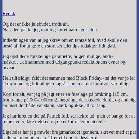
Redak
Og det er ikke julebudet, trods alt.
Næ- den pakke jeg modtog for et par dage siden.
Indledningen var, at jeg skrev om en fantasifoil, hvad skulle den
bestå af, for at gøre en stort set talentløs redaktør, lidt glad.
Jeg opstillede forskellige parametre, nogen mulige, andre
måske…..alt sammen med udgangpunkt redaktionens evner og
niveau.
Helt tilfældigt, faldt det sammen med Black Friday,- så det var jo let
at drømme, og lidt billigere også…uden at det for alvor var billigt.
Kort fortalt, var jeg på jagt efter en fuselage på omkring 115 cm,
frontvinge på 900-1000cm2, bagvinge der passede dertil, og endelig
en mast der både var stabil, stærk og ikke alt for lang.
Jeg har luret en del på Patrick foil, ser lækre ud, men er bange for at
mine evner ikke rækker, og de er for raceorienterede.
Ligeledes har jeg trawlet brugtmarkedet igennem, skrevet med et par
sælgere, men uden at nå frem til noget, desværre.