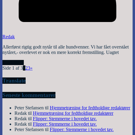
Redak
Allerførst rigtig godt nytår til alle hundvenner. Vi har fået overstået
nytåret,- overlevet er nok en mere korrekt fremstilling. Uagtet
Read More
Side 1 af 3
1
2
3
»
Translate
Seneste kommentarer
Peter Stefansen
til
Hjemmetræning for fedtholdige redaktører
Redak
til
Hjemmetræning for fedtholdige redaktører
Redak
til
Flipper: Stemmerne i hovedet tav.
Redak
til
Flipper: Stemmerne i hovedet tav.
Peter Stefansen
til
Flipper: Stemmerne i hovedet tav.