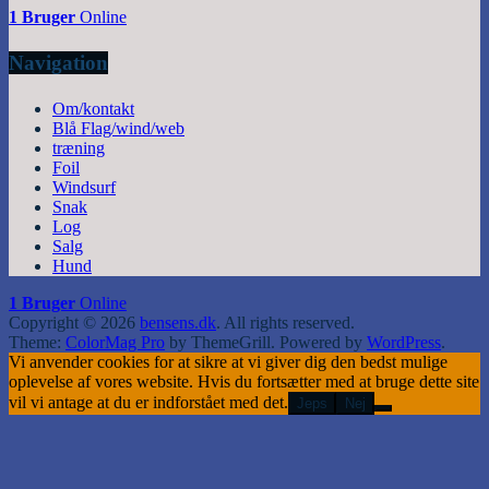
1 Bruger
Online
Navigation
Om/kontakt
Blå Flag/wind/web
træning
Foil
Windsurf
Snak
Log
Salg
Hund
1 Bruger
Online
Copyright © 2026
bensens.dk
. All rights reserved.
Theme:
ColorMag Pro
by ThemeGrill. Powered by
WordPress
.
Vi anvender cookies for at sikre at vi giver dig den bedst mulige
oplevelse af vores website. Hvis du fortsætter med at bruge dette site
vil vi antage at du er indforstået med det.
Jeps
Nej