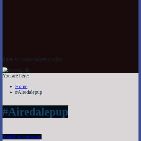
Bare en wannabee surfer
You are here:
Home
#Airedalepup
#Airedalepup
Snak
Uncategorized