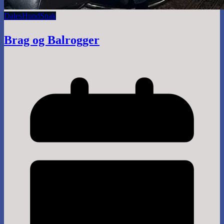
Dales
Hund
Snak
Brag og Balrogger