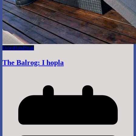
Dales
Hund
Snak
The Balrog: I hopla