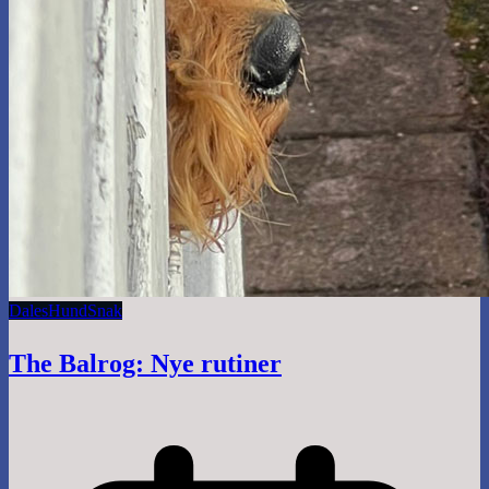
Dales
Hund
Snak
The Balrog: Nye rutiner