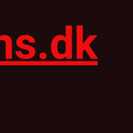
ns.dk