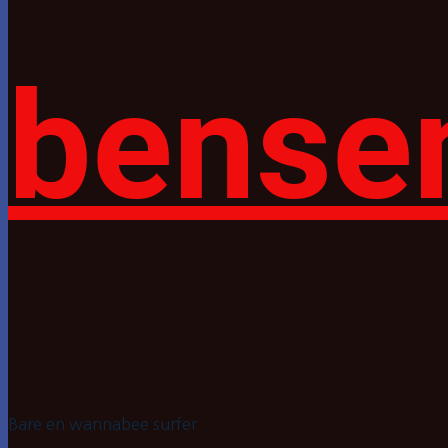
bense
Bare en wannabee surfer