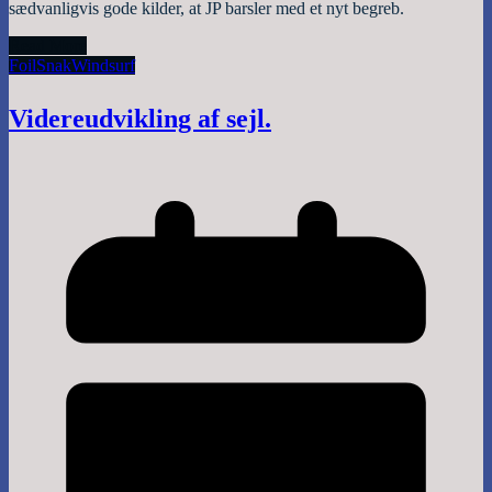
sædvanligvis gode kilder, at JP barsler med et nyt begreb.
Read More
Foil
Snak
Windsurf
Videreudvikling af sejl.