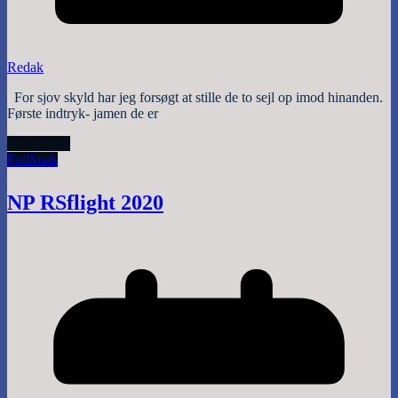
Redak
For sjov skyld har jeg forsøgt at stille de to sejl op imod hinanden.
Første indtryk- jamen de er
Read More
Foil
Snak
NP RSflight 2020