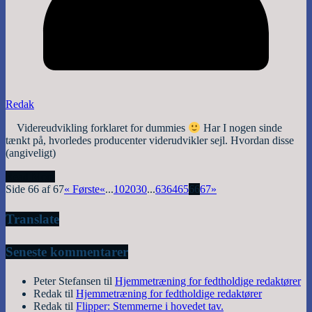
Redak
Videreudvikling forklaret for dummies
Har I nogen sinde
tænkt på, hvorledes producenter viderudvikler sejl. Hvordan disse
(angiveligt)
Read More
Side 66 af 67
« Første
«
...
10
20
30
...
63
64
65
66
67
»
Translate
Seneste kommentarer
Peter Stefansen
til
Hjemmetræning for fedtholdige redaktører
Redak
til
Hjemmetræning for fedtholdige redaktører
Redak
til
Flipper: Stemmerne i hovedet tav.