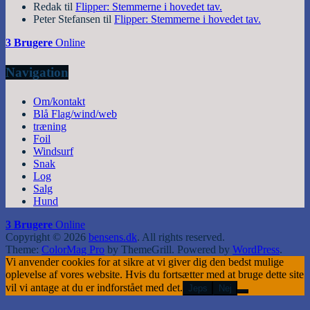
Redak
til
Flipper: Stemmerne i hovedet tav.
Peter Stefansen
til
Flipper: Stemmerne i hovedet tav.
3 Brugere
Online
Navigation
Om/kontakt
Blå Flag/wind/web
træning
Foil
Windsurf
Snak
Log
Salg
Hund
3 Brugere
Online
Copyright © 2026
bensens.dk
. All rights reserved.
Theme:
ColorMag Pro
by ThemeGrill. Powered by
WordPress
.
Vi anvender cookies for at sikre at vi giver dig den bedst mulige
oplevelse af vores website. Hvis du fortsætter med at bruge dette site
vil vi antage at du er indforstået med det.
Jeps
Nej