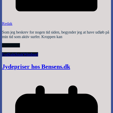
Redak
Som jeg beskrev for nogen tid siden, begynder jeg at have udløb på
min tid som aktiv surfer. Kroppen kan
Read More
Foil
Salg
Snak
Windsurf
Jydepriser hos Bensens.dk