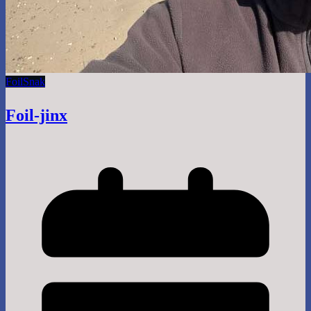
Foil
Snak
Foil-jinx