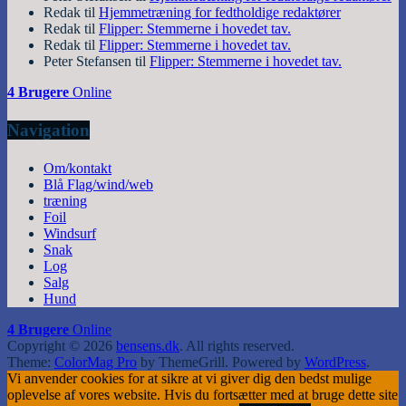
Redak
til
Hjemmetræning for fedtholdige redaktører
Redak
til
Flipper: Stemmerne i hovedet tav.
Redak
til
Flipper: Stemmerne i hovedet tav.
Peter Stefansen
til
Flipper: Stemmerne i hovedet tav.
4 Brugere
Online
Navigation
Om/kontakt
Blå Flag/wind/web
træning
Foil
Windsurf
Snak
Log
Salg
Hund
4 Brugere
Online
Copyright © 2026
bensens.dk
. All rights reserved.
Theme:
ColorMag Pro
by ThemeGrill. Powered by
WordPress
.
Vi anvender cookies for at sikre at vi giver dig den bedst mulige
oplevelse af vores website. Hvis du fortsætter med at bruge dette site