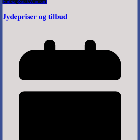
Foil
Salg
Snak
Windsurf
Jydepriser og tilbud