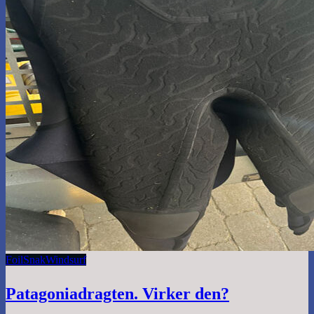
Foil
Snak
Windsurf
Patagoniadragten. Virker den?