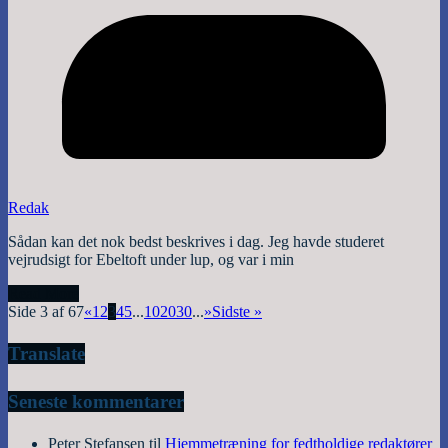
Redak
Sådan kan det nok bedst beskrives i dag. Jeg havde studeret
vejrudsigt for Ebeltoft under lup, og var i min
Read More
Side 3 af 67
«
1
2
3
4
5
...
10
20
30
...
»
Sidste »
Translate
Seneste kommentarer
Peter Stefansen
til
Hjemmetræning for fedtholdige redaktører