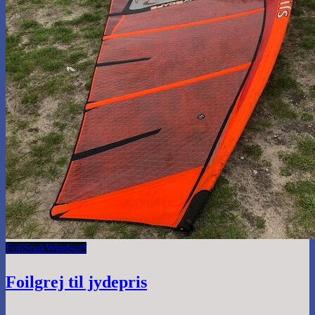
Foil
Snak
Windsurf
Foilgrej til jydepris