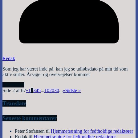
Redak
Som jeg har været inde på, kan jeg se udløbsdato på min tid som
aktiv surfer. Årsager og overvejelser kommer
Read More
Side 2 af 67
«
1
2
3
4
5
...
10
20
30
...
»
Sidste »
Translate
Seneste kommentarer
Peter Stefansen
til
Hjemmetræning for fedtholdige redaktører
Redak
til
Hjemmetræning for fedtholdige redaktører