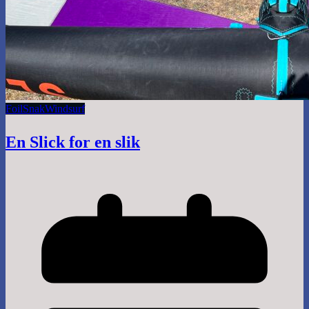
Foil
Snak
Windsurf
En Slick for en slik