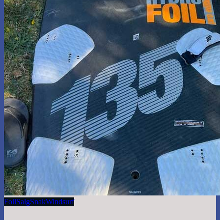
Foil
Salg
Snak
Windsurf