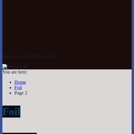
Bare en wannabee surfer
You are here:
Home
Foil
Page 2
Foil