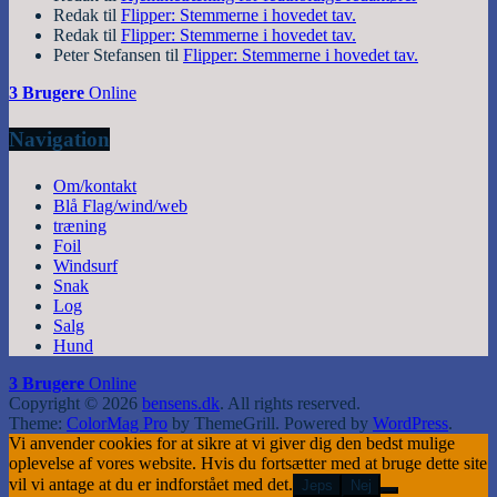
Redak
til
Flipper: Stemmerne i hovedet tav.
Redak
til
Flipper: Stemmerne i hovedet tav.
Peter Stefansen
til
Flipper: Stemmerne i hovedet tav.
3 Brugere
Online
Navigation
Om/kontakt
Blå Flag/wind/web
træning
Foil
Windsurf
Snak
Log
Salg
Hund
3 Brugere
Online
Copyright © 2026
bensens.dk
. All rights reserved.
Theme:
ColorMag Pro
by ThemeGrill. Powered by
WordPress
.
Vi anvender cookies for at sikre at vi giver dig den bedst mulige
oplevelse af vores website. Hvis du fortsætter med at bruge dette site
vil vi antage at du er indforstået med det.
Jeps
Nej