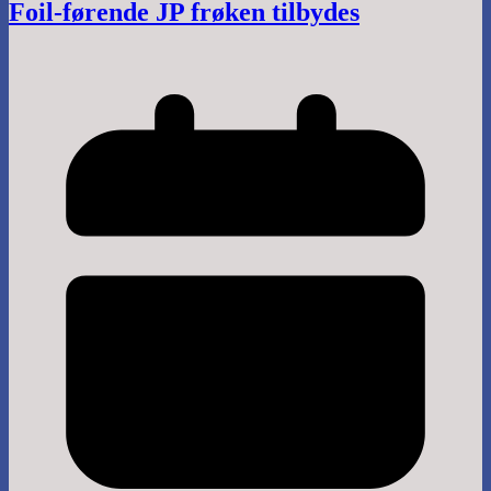
Foil-førende JP frøken tilbydes