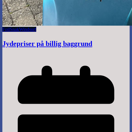
Foil
Snak
Windsurf
Jydepriser på billig baggrund