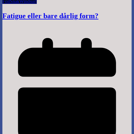
Foil
Snak
Windsurf
Fatigue eller bare dårlig form?