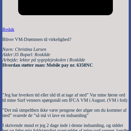
Redak
Bliver VM-Drømmen til virkelighed?
Navn: Christina Larsen
Alder:35 Bopæl: Roskilde
Arbejde: lektor på sygeplejeskolen i Roskilde
Hvordan støtter man: Mobile pay nr. 6358NC
”Jeg har hverken tid eller råd til at tage af sted” Var mine første ord
til mine Surf venners spørgsmål om IFCA VM i August. (VM i foil)
”Det må simpelthen ikke være pengene der afgør om du kommer af
sted” svarede de ”så må vi lave en indsamling”
I skrivende stund er jeg 2 dage inde i denne indsamling, og sidder
her og føler mig fuldstændigt overvældet af mine surf venner, kendte