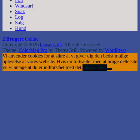
Foil
Windsurf
Snak
Log
Salg
Hund
2 Brugere
Online
Copyright © 2026
bensens.dk
. All rights reserved.
Theme:
ColorMag Pro
by ThemeGrill. Powered by
WordPress
.
Vi anvender cookies for at sikre at vi giver dig den bedst mulige
oplevelse af vores website. Hvis du fortsætter med at bruge dette site
vil vi antage at du er indforstået med det.
Jeps
Nej