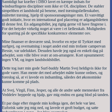
Samtidigt har kræfter i DBO lavet en kæmpe indsats for
windsurfingens discipliner som ikke er OL discipliner. De stabler
simpelthen et landshold på benene, med træningsfællesskaber,
målrettet træning, hjælp til sponsoransøgninger mm. Et vanvittigt
godt initiativ, hvor en international god placering er adgangsbiletten
til denne fest. En adgangsbillet, jeg rigtig gerne vil have fingrene i.
For det betyder virkelig noget at være i et fællesskab. Muligheden
for sparring på de specifikke konkurrence elementer osv.
Mine finanser er desværre små, hvorfor en rejse til Tyrkiet med
surfgrej, og overnatning i noget andet end min trofaste campervan
Bessie, var udelukket. Desuden havde jeg også en enkelt dag på
arbejdet, som ville blive svær at om-arrangere. Kort opsummeret:
ingen VM, og ingen landsholdsbillet.
Dette tog især min gode Surf-buddy Martin Svej heldigvis ikke for
gode varer. Han mente det med arbejdet måtte kunne ordnes, og
foreslog så, at vi lavede en indsamling, således det økonomiske
kunne komme på plads.
At Svej, Virgil, Finn, Jesper, og alle de andre søde mennesker fra
Veddelev heppede og hjalp, gav mig endnu en gang blod på tanden.
Et par dage efter ringede min kollega igen, det hele var løst.
Euforisk satte jeg mig ned, og lavede et groft budget, og satte