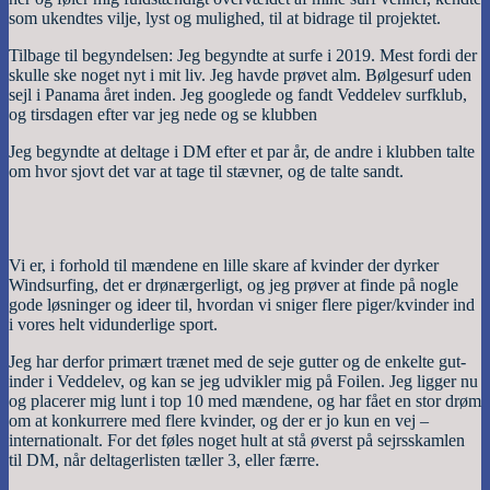
som ukendtes vilje, lyst og mulighed, til at bidrage til projektet.
Tilbage til begyndelsen: Jeg begyndte at surfe i 2019. Mest fordi der
skulle ske noget nyt i mit liv. Jeg havde prøvet alm. Bølgesurf uden
sejl i Panama året inden. Jeg googlede og fandt Veddelev surfklub,
og tirsdagen efter var jeg nede og se klubben
Jeg begyndte at deltage i DM efter et par år, de andre i klubben talte
om hvor sjovt det var at tage til stævner, og de talte sandt.
Vi er, i forhold til mændene en lille skare af kvinder der dyrker
Windsurfing, det er drønærgerligt, og jeg prøver at finde på nogle
gode løsninger og ideer til, hvordan vi sniger flere piger/kvinder ind
i vores helt vidunderlige sport.
Jeg har derfor primært trænet med de seje gutter og de enkelte gut-
inder i Veddelev, og kan se jeg udvikler mig på Foilen. Jeg ligger nu
og placerer mig lunt i top 10 med mændene, og har fået en stor drøm
om at konkurrere med flere kvinder, og der er jo kun en vej –
internationalt. For det føles noget hult at stå øverst på sejrsskamlen
til DM, når deltagerlisten tæller 3, eller færre.