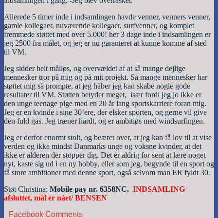
indsamlingen i gang. -Jeg blev overrasket.
Allerede 5 timer inde i indsamlingen havde venner, venners venner,
gamle kollegaer, nuværende kollegaer, surfvenner, og komplet
fremmede støttet med over 5.000! her 3 dage inde i indsamlingen er
jeg 2500 fra målet, og jeg er nu garanteret at kunne komme af sted
til VM.
Jeg sidder helt målløs, og overvældet af at så mange dejlige
mennesker tror på mig og på mit projekt. Så mange mennesker har
støttet mig så prompte, at jeg håber jeg kan skabe nogle gode
resultater til VM. Støtten betyder meget, især fordi jeg jo ikke er
den unge teenage pige med en 20 år lang sportskarriere foran mig.
Jeg er en kvinde i sine 30’ere, der elsker sporten, og gerne vil give
den fuld gas. Jeg træner hårdt, og er ambitiøs med windsurfingen.
Jeg er derfor enormt stolt, og beæret over, at jeg kan få lov til at vise
verden og ikke mindst Danmarks unge og voksne kvinder, at det
ikke er alderen der stopper dig. Det er aldrig for sent at lære noget
nyt, kaste sig ud i en ny hobby, eller som jeg, begynde til en sport og
få store ambitioner med denne sport, også selvom man ER fyldt 30.
Støt Christina:
Mobile pay nr. 6358NC.
INDSAMLING
afsluttet, mål er nået/ BENSEN
Facebook Comments