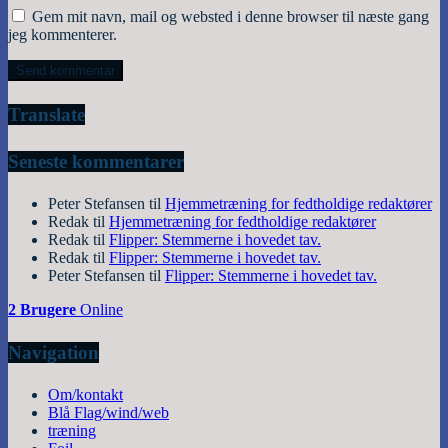
Gem mit navn, mail og websted i denne browser til næste gang
jeg kommenterer.
Translate
Seneste kommentarer
Peter Stefansen
til
Hjemmetræning for fedtholdige redaktører
Redak
til
Hjemmetræning for fedtholdige redaktører
Redak
til
Flipper: Stemmerne i hovedet tav.
Redak
til
Flipper: Stemmerne i hovedet tav.
Peter Stefansen
til
Flipper: Stemmerne i hovedet tav.
2 Brugere
Online
Navigation
Om/kontakt
Blå Flag/wind/web
træning