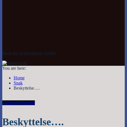
Bare en wannabee surfer
You are here:
Home
Snak
Beskyttelse….
Foil
Snak
Windsurf
Beskyttelse….