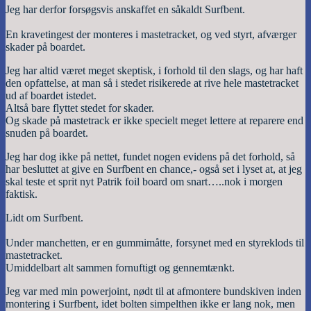
Jeg har derfor forsøgsvis anskaffet en såkaldt Surfbent.
En kravetingest der monteres i mastetracket, og ved styrt, afværger
skader på boardet.
Jeg har altid været meget skeptisk, i forhold til den slags, og har haft
den opfattelse, at man så i stedet risikerede at rive hele mastetracket
ud af boardet istedet.
Altså bare flyttet stedet for skader.
Og skade på mastetrack er ikke specielt meget lettere at reparere end
snuden på boardet.
Jeg har dog ikke på nettet, fundet nogen evidens på det forhold, så
har besluttet at give en Surfbent en chance,- også set i lyset at, at jeg
skal teste et sprit nyt Patrik foil board om snart…..nok i morgen
faktisk.
Lidt om Surfbent.
Under manchetten, er en gummimåtte, forsynet med en styreklods til
mastetracket.
Umiddelbart alt sammen fornuftigt og gennemtænkt.
Jeg var med min powerjoint, nødt til at afmontere bundskiven inden
montering i Surfbent, idet bolten simpelthen ikke er lang nok, men