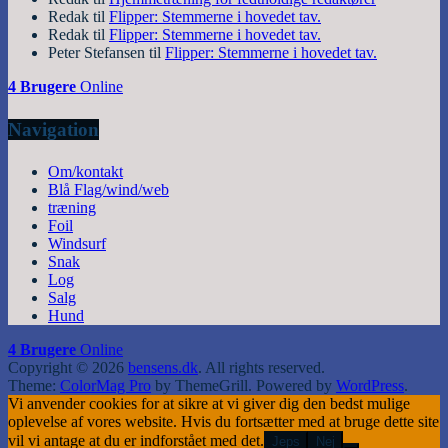
Redak
til
Flipper: Stemmerne i hovedet tav.
Redak
til
Flipper: Stemmerne i hovedet tav.
Peter Stefansen
til
Flipper: Stemmerne i hovedet tav.
4 Brugere
Online
Navigation
Om/kontakt
Blå Flag/wind/web
træning
Foil
Windsurf
Snak
Log
Salg
Hund
4 Brugere
Online
Copyright © 2026
bensens.dk
. All rights reserved.
Theme:
ColorMag Pro
by ThemeGrill. Powered by
WordPress
.
Vi anvender cookies for at sikre at vi giver dig den bedst mulige
oplevelse af vores website. Hvis du fortsætter med at bruge dette site
vil vi antage at du er indforstået med det.
Jeps
Nej