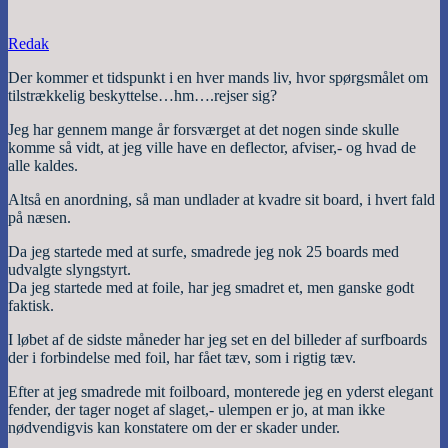
Redak
Der kommer et tidspunkt i en hver mands liv, hvor spørgsmålet om
tilstrækkelig beskyttelse…hm….rejser sig?
Jeg har gennem mange år forsværget at det nogen sinde skulle
komme så vidt, at jeg ville have en deflector, afviser,- og hvad de
alle kaldes.
Altså en anordning, så man undlader at kvadre sit board, i hvert fald
på næsen.
Da jeg startede med at surfe, smadrede jeg nok 25 boards med
udvalgte slyngstyrt.
Da jeg startede med at foile, har jeg smadret et, men ganske godt
faktisk.
I løbet af de sidste måneder har jeg set en del billeder af surfboards
der i forbindelse med foil, har fået tæv, som i rigtig tæv.
Efter at jeg smadrede mit foilboard, monterede jeg en yderst elegant
fender, der tager noget af slaget,- ulempen er jo, at man ikke
nødvendigvis kan konstatere om der er skader under.