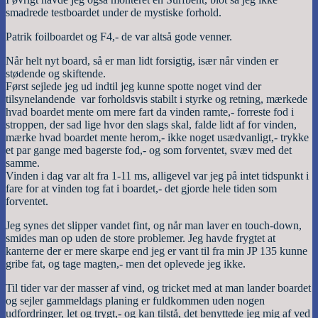
smadrede testboardet under de mystiske forhold.
Patrik foilboardet og F4,- de var altså gode venner.
Når helt nyt board, så er man lidt forsigtig, især når vinden er
stødende og skiftende.
Først sejlede jeg ud indtil jeg kunne spotte noget vind der
tilsynelandende var forholdsvis stabilt i styrke og retning, mærkede
hvad boardet mente om mere fart da vinden ramte,- forreste fod i
stroppen, der sad lige hvor den slags skal, falde lidt af for vinden,
mærke hvad boardet mente herom,- ikke noget usædvanligt,- trykke
et par gange med bagerste fod,- og som forventet, svæv med det
samme.
Vinden i dag var alt fra 1-11 ms, alligevel var jeg på intet tidspunkt i
fare for at vinden tog fat i boardet,- det gjorde hele tiden som
forventet.
Jeg synes det slipper vandet fint, og når man laver en touch-down,
smides man op uden de store problemer. Jeg havde frygtet at
kanterne der er mere skarpe end jeg er vant til fra min JP 135 kunne
gribe fat, og tage magten,- men det oplevede jeg ikke.
Til tider var der masser af vind, og tricket med at man lander boardet
og sejler gammeldags planing er fuldkommen uden nogen
udfordringer, let og trygt,- og kan tilstå, det benyttede jeg mig af ved