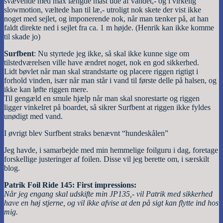
svævende med max længde mast ude af vandet,- og i virkelig
slowmotion, væltede han til læ,- utroligt nok skete der vist ikke
noget med sejlet, og imponerende nok, når man tænker på, at han
faldt direkte ned i sejlet fra ca. 1 m højde. (Henrik kan ikke komme
til skade jo)
Surfbent
: Nu styrtede jeg ikke, så skal ikke kunne sige om
tilstedværelsen ville have ændret noget, nok en god sikkerhed.
Lidt bøvlet når man skal strandstarte og placere riggen rigtigt i
forhold vinden, især når man står i vand til første delle på halsen, og
ikke kan løfte riggen mere.
Til gengæld en smule hjælp når man skal snorestarte og riggen
ligger vinkelret på boardet, så sikrer Surfbent at riggen ikke fyldes
unødigt med vand.
I øvrigt blev Surfbent straks benævnt “hundeskålen”
Jeg havde, i samarbejde med min hemmelige foilguru i dag, foretage
forskellige justeringer af foilen. Disse vil jeg berette om, i særskilt
blog.
Patrik Foil Ride 145: First impressions:
Når jeg engang skal udskifte min JP135,- vil Patrik med sikkerhed
have en høj stjerne, og vil ikke afvise at den på sigt kan flytte ind hos
mig.