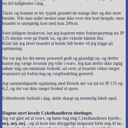
en del lejligheder i dag.
Tacke og bomme er let, typisk grundet de mange liter og den store
bredde. Når man sejler tænker man ikke over den kort længde, men
boardet er unægtelig kort med kun 209cm.
Som tidligere beskrevet, har jeg kopieret mine fodstropsetting fra JP
135 direkte over på Patrik´en, og det virkede faktisk fint.
Klart når jeg lærer boardet at kende lidt bedre vil jeg kigge på
optimering.
Nu var jeg for det meste powered godt og grundigt op, og derfor
kunne jeg vælge hvornår jeg ville i svæv. Jeg kan derfor ikke rigtig
udtale mig om minimale forhold, ud over, at boardet virker meget
responsivt på fodstyring og vægtfordeling generelt.
Jeg sammenlignede opplaning med Henrik der var på en JP 135 og
6,2, og der var ikke meget forskel at spore.
Udfordrende forhold i dag, skide skægt og temmelig hårdt også.
Dagens styrt lavede Cykelhandleren ubetinget.
Jeg var gået ud af svæv, og hørte bag mig Cykelhandleren bjæffe,-
nej, nej, nej
…og så kom han uhyggeligt langsomt forbi mig til læ,-