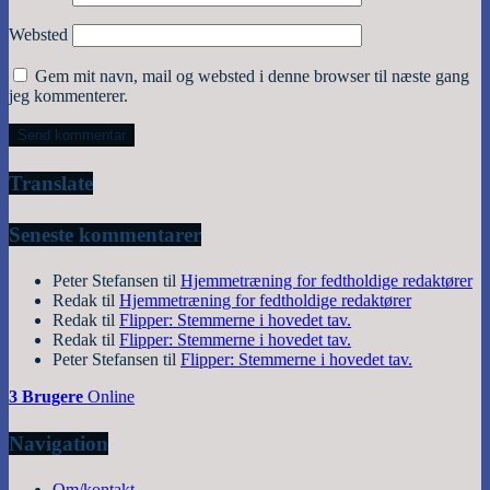
Websted
Gem mit navn, mail og websted i denne browser til næste gang
jeg kommenterer.
Translate
Seneste kommentarer
Peter Stefansen
til
Hjemmetræning for fedtholdige redaktører
Redak
til
Hjemmetræning for fedtholdige redaktører
Redak
til
Flipper: Stemmerne i hovedet tav.
Redak
til
Flipper: Stemmerne i hovedet tav.
Peter Stefansen
til
Flipper: Stemmerne i hovedet tav.
3 Brugere
Online
Navigation
Om/kontakt