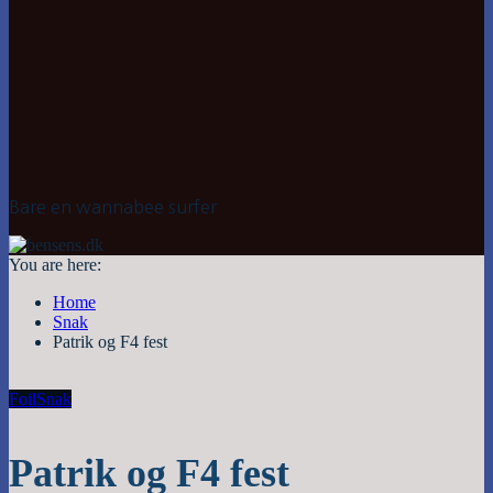
Bare en wannabee surfer
You are here:
Home
Snak
Patrik og F4 fest
Foil
Snak
Patrik og F4 fest