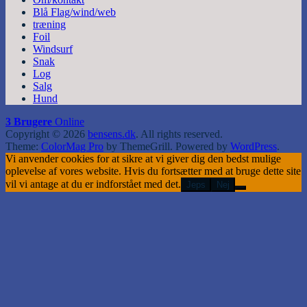
Blå Flag/wind/web
træning
Foil
Windsurf
Snak
Log
Salg
Hund
3 Brugere
Online
Copyright © 2026
bensens.dk
. All rights reserved.
Theme:
ColorMag Pro
by ThemeGrill. Powered by
WordPress
.
Vi anvender cookies for at sikre at vi giver dig den bedst mulige
oplevelse af vores website. Hvis du fortsætter med at bruge dette site
vil vi antage at du er indforstået med det.
Jeps
Nej