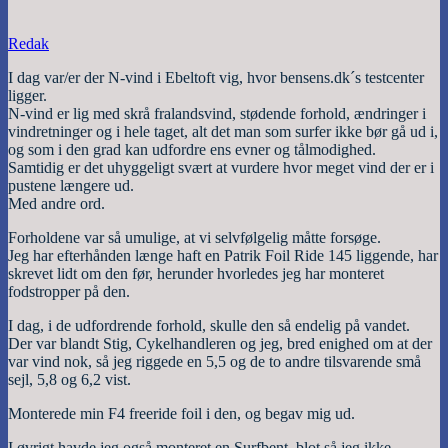
Redak
I dag var/er der N-vind i Ebeltoft vig, hvor bensens.dk´s testcenter
ligger.
N-vind er lig med skrå fralandsvind, stødende forhold, ændringer i
vindretninger og i hele taget, alt det man som surfer ikke bør gå ud i,
og som i den grad kan udfordre ens evner og tålmodighed.
Samtidig er det uhyggeligt svært at vurdere hvor meget vind der er i
pustene længere ud.
Med andre ord.
Forholdene var så umulige, at vi selvfølgelig måtte forsøge.
Jeg har efterhånden længe haft en Patrik Foil Ride 145 liggende, har
skrevet lidt om den før, herunder hvorledes jeg har monteret
fodstropper på den.
I dag, i de udfordrende forhold, skulle den så endelig på vandet.
Der var blandt Stig, Cykelhandleren og jeg, bred enighed om at der
var vind nok, så jeg riggede en 5,5 og de to andre tilsvarende små
sejl, 5,8 og 6,2 vist.
Monterede min F4 freeride foil i den, og begav mig ud.
I øvrigt havde jeg også monteret en Surfbent, blot så jeg ikke