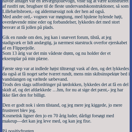
havde antaget var en letvægtsjollevogn, viste sig at være konstrueret
af rustfri rør, brugbare til de fleste undervandskonstruktioner, så som
Lillebæltsbroen,- og aldermæssigt nok der hen ad også.
Med andre ord,- vognen var møgtung, med hjulene hylende højt,
overdøvende mine eder og forbandelser, lykkedes det med stort
besvær at få jollen på plads.
Gik en runde om den, jeg kan i snævert forum, tilstå, at jeg
stadigvæk er lidt andægtig, ja nærmest starstruck overfor ejerskabet
af en Flipperjolle.
Som 13 årig var det min vådeste drøm, og nu holder der et
eksemplar på min plæne.
Første step var at indlede højst tiltrængt vask af den, og det lykkedes
da også at få noget sæbe tværet rundt, mens min skibsinspektør bed i
vandslangen og væltede sæbevand.
Trods den slags udfordringer på tørdokken, lykkedes det at få en del
skidt af, og det afdækkede …hm, for nu at sige det pænt,- jeg har
ikke fået den for billigt.
Den er godt nok i slem tilstand, og jeg mere jeg kiggede, jo mere
frustreret blev jeg.
Kosmetisk ligner den jo en 70 årig luder, dårligt forsøgt med
makeup—det kan jeg leve med, og kan jeg fixe.
På positivfronten.