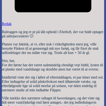
Redak
Balroggen og jeg er pt på tålt ophold i Ebeltoft, der var fuldt optaget
på udrejsecenteret 🙂
Planen var faktisk, at vi, eller nok i virkeligheden mest jeg, ville
benytte Påsken til at gennemgå mit nye fartøj, og får fixet de små
udfordringer der nu måtte vise sig. Trods alt kun + 50 år gl.
Hm, hm.
For det første har det været ualmindelig elendigt vejr hidtil, lysten til
at plaske med vandslange og skrubbe øsen har været til at overse.
Imidlertid viste der sig i løbet af eftermiddagen, et par timer med sol.
Efter indtagelse af solid påskefrokost med tilhørende væske, og
efterfølgende lige så solid morfar på sofaen, var tiden endelig til
nærmere studie af min indkøbte Flipper.
Ville trække den nærmere udtaget til haveslangen, og det viste sig
lidt mere van(d)skeligt end først antaget,- det jeg indledningsvis