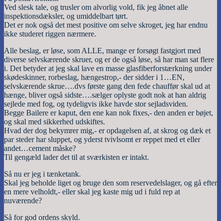
Ved slesk tale, og trusler om alvorlig vold, fik jeg åbnet alle
inspektionsdæksler, og umiddelbart tørt.
Det er nok også det mest positive om selve skroget, jeg har endnu
ikke studeret riggen nærmere.
Alle beslag, er løse, som ALLE, mange er forsøgt fastgjort med
diverse selvskærende skruer, og er de også løse, så har man sat flere
i. Det betyder at jeg skal lave en masse glasfiberforstærkning under
skødeskinner, rorbeslag, hængestrop,- der sidder i 1…EN,
selvskærende skrue….dvs første gang den fede chauffør skal ud at
hænge, bliver også sidste….sælger oplyste godt nok at han aldrig
sejlede med fog, og tydeligvis ikke havde stor sejladsviden.
Begge Bailere er kaput, den ene kan nok fixes,- den anden er bøjet,
og skal med sikkerhed udskiftes.
Hvad der dog bekymrer mig,- er opdagelsen af, at skrog og dæk et
par steder har sluppet, og yderst tvivlsomt er reppet med et eller
andet…cement måske?
Til gengæld lader det til at sværkisten er intakt.
Så nu er jeg i tænketank.
Skal jeg beholde liget og bruge den som reservedelslager, og gå efter
en mere velholdt,- eller skal jeg kaste mig ud i fuld rep at
nuværende?
Så for god ordens skyld.