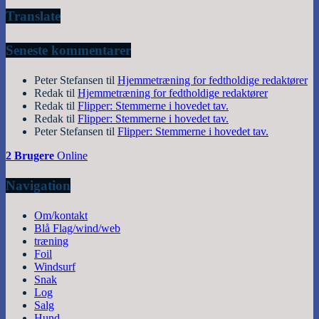
Translate
Seneste kommentarer
Peter Stefansen
til
Hjemmetræning for fedtholdige redaktører
Redak
til
Hjemmetræning for fedtholdige redaktører
Redak
til
Flipper: Stemmerne i hovedet tav.
Redak
til
Flipper: Stemmerne i hovedet tav.
Peter Stefansen
til
Flipper: Stemmerne i hovedet tav.
2 Brugere
Online
Navigation
Om/kontakt
Blå Flag/wind/web
træning
Foil
Windsurf
Snak
Log
Salg
Hund