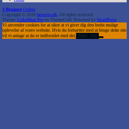
2 Brugere
Online
Copyright © 2026
bensens.dk
. All rights reserved.
Theme:
ColorMag Pro
by ThemeGrill. Powered by
WordPress
.
Vi anvender cookies for at sikre at vi giver dig den bedst mulige
oplevelse af vores website. Hvis du fortsætter med at bruge dette site
vil vi antage at du er indforstået med det.
Jeps
Nej