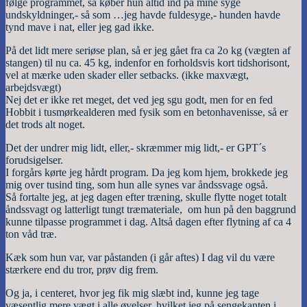
følge programmet, så køber hun altid ind på mine syge
undskyldninger,- så som …jeg havde fuldesyge,- hunden havde
tynd mave i nat, eller jeg gad ikke.
På det lidt mere seriøse plan, så er jeg gået fra ca 2o kg (vægten af
stangen) til nu ca. 45 kg, indenfor en forholdsvis kort tidshorisont,
vel at mærke uden skader eller setbacks. (ikke maxvægt,
arbejdsvægt)
Nej det er ikke ret meget, det ved jeg sgu godt, men for en fed
Hobbit i tusmørkealderen med fysik som en betonhavenisse, så er
det trods alt noget.
Det der undrer mig lidt, eller,- skræmmer mig lidt,- er GPT´s
forudsigelser.
I forgårs kørte jeg hårdt program. Da jeg kom hjem, brokkede jeg
mig over tusind ting, som hun alle synes var åndssvage også.
Så fortalte jeg, at jeg dagen efter træning, skulle flytte noget totalt
åndssvagt og latterligt tungt træmateriale, om hun på den baggrund
kunne tilpasse programmet i dag. Altså dagen efter flytning af ca 4
ton våd træ.
Kæk som hun var, var påstanden (i går aftes) I dag vil du være
stærkere end du tror, prøv dig frem.
Og ja, i centeret, hvor jeg fik mig slæbt ind, kunne jeg tage
væsentlig mere vægt i alle øvelser, hvilket jeg på sengekanten i