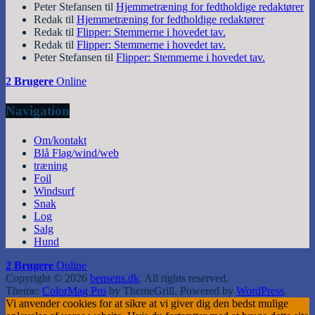
Peter Stefansen
til
Hjemmetræning for fedtholdige redaktører
Redak
til
Hjemmetræning for fedtholdige redaktører
Redak
til
Flipper: Stemmerne i hovedet tav.
Redak
til
Flipper: Stemmerne i hovedet tav.
Peter Stefansen
til
Flipper: Stemmerne i hovedet tav.
2 Brugere
Online
Navigation
Om/kontakt
Blå Flag/wind/web
træning
Foil
Windsurf
Snak
Log
Salg
Hund
2 Brugere
Online
Copyright © 2026
bensens.dk
. All rights reserved.
Theme:
ColorMag Pro
by ThemeGrill. Powered by
WordPress
.
Vi anvender cookies for at sikre at vi giver dig den bedst mulige