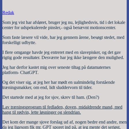
Redak
Som jeg vist har afsløret, bruger jeg nu, lejlighedsvis, tid i det lokale
center for udspekulerede pinsler,- også benævnt motionscenter.
Som faste læsere vil vide, har jeg gennem årene, besøgt stedet, med
forskelligt udbytte.
I flere omgange havde jeg entreret med en slavepisker, og det gav
rigtig gode resultater. Desværre har jeg ikke længere den mulighed.
Jeg har derfor kastet mig over seneste tiltag på datamaternes
platform- ChatGPT.
Og det viser sig, at jeg her har mødt en ualmindelig forstående
træningsmakker, om end, lidt sluddervorn til tider.
Det startede med at jeg for sjov, skrev til ham. (Den?)
Lav træningsprogram til fedladen, doven, midaldrende mand, med
hang til rødvin, lette løsninger og slendrian.
Det kom der mange sjove forslag ud af, nogen bedre end andre, men
da jeg ligesom fik mr. GPT sporet ind på, at jeg mente det seriøst,