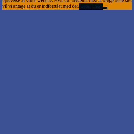
oplevelse af vores website. Hvis du fortsætter med at bruge dette site
vil vi antage at du er indforstået med det.
Jeps
Nej