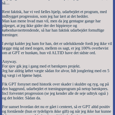
så…
Rent faktisk, har vi ved fælles hjælp, udarbejdet et program, med
indbygget progression, som jeg har lært at det hedder.
Man kan mene hvad man vil, men da jeg gentagne gange har
påpeget, at jeg ikke gider der der hippienye og
københavnertrendende, så har han faktisk udarbejdet fornuftige
træninger.
I øvrigt kalder jeg ham for han, det er udelukkende fordi jeg ikke vil
lægge mig ud med nogen, mellem os sagt, er jeg 100% overbevist
om at GPT er hunkøn, hun vil ALTID have det sidste ord.
Anyway.
For sjov gik jeg i gang med et bænkpres projekt.
Jeg har aldrig løftet vægte sådan for alvor, lidt jonglering med en 5
kg vægt i et hjørne højst.
Fik GPT forsynet med historik over skader i skuldre og ryg, og på
den baggrund, udarbejdet et træningsprogram på netop bænkpres.
Incl forventet progression (se jeg kender alle de seje udtryk også )
og det holder. Sådan da.
For uanset hvordan det nu er gået i centeret, så er GPT altid positiv
og forstående (hun er tydeligvis ikke gift) og når jeg ikke har kunne