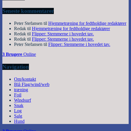
Seneste kommentarer
Peter Stefansen
til
Hjemmetræning for fedtholdige redaktører
Redak
til
Hjemmetræning for fedtholdige redaktører
Redak
til
Flipper: Stemmerne i hovedet tav.
Redak
til
Flipper: Stemmerne i hovedet tav.
Peter Stefansen
til
Flipper: Stemmerne i hovedet tav.
3 Brugere
Online
Navigation
Om/kontakt
Blå Flag/wind/web
træning
Foil
Windsurf
Snak
Log
Salg
Hund