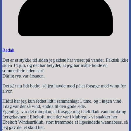
Redak
Det er et stykke tid siden jeg sidste har været på vandet. Faktisk ikke
siden 14 juli, og det har betydet, at jeg har måtte holde en
sommerferie uden surf.
Dårlig ryg var årsagen.
Det går nu lidt bedre, så jeg havde mod på at forsøge med wing for
alvor.
Hidtil har jeg kun fedtet lidt i sammenlagt 1 time, og i ingen vind.
I dag var der så vind, endda til den gode side.
Egentlig, var det min plan, at forsøge mig i helt fladt vand omkring
færgehavnen i Ebeltoft, men der var i klubregi,- vi snakker her
Ebeltoft Windsurfklub, stort fremmøde af ligesindede wannabees, så
jeg gav det et skud her.