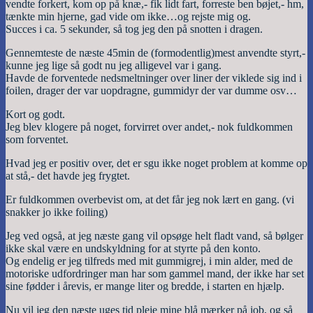
vendte forkert, kom op på knæ,- fik lidt fart, forreste ben bøjet,- hm,
tænkte min hjerne, gad vide om ikke…og rejste mig og.
Succes i ca. 5 sekunder, så tog jeg den på snotten i dragen.
Gennemteste de næste 45min de (formodentlig)mest anvendte styrt,-
kunne jeg lige så godt nu jeg alligevel var i gang.
Havde de forventede nedsmeltninger over liner der viklede sig ind i
foilen, drager der var uopdragne, gummidyr der var dumme osv…
Kort og godt.
Jeg blev klogere på noget, forvirret over andet,- nok fuldkommen
som forventet.
Hvad jeg er positiv over, det er sgu ikke noget problem at komme op
at stå,- det havde jeg frygtet.
Er fuldkommen overbevist om, at det får jeg nok lært en gang. (vi
snakker jo ikke foiling)
Jeg ved også, at jeg næste gang vil opsøge helt fladt vand, så bølger
ikke skal være en undskyldning for at styrte på den konto.
Og endelig er jeg tilfreds med mit gummigrej, i min alder, med de
motoriske udfordringer man har som gammel mand, der ikke har set
sine fødder i årevis, er mange liter og bredde, i starten en hjælp.
Nu vil jeg den næste uges tid pleje mine blå mærker på job, og så