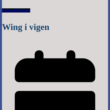
Foil
Snak
Windsurf
Wing i vigen