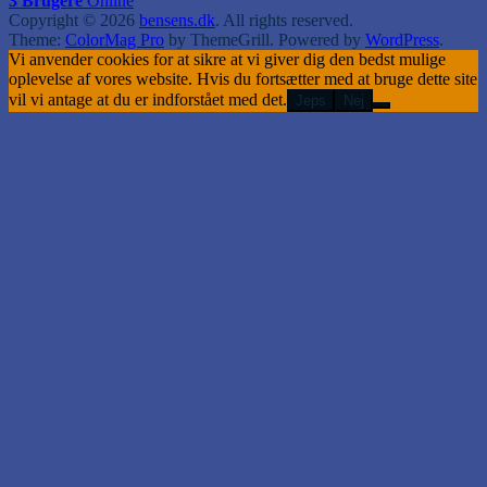
3 Brugere
Online
Copyright © 2026
bensens.dk
. All rights reserved.
Theme:
ColorMag Pro
by ThemeGrill. Powered by
WordPress
.
Vi anvender cookies for at sikre at vi giver dig den bedst mulige
oplevelse af vores website. Hvis du fortsætter med at bruge dette site
vil vi antage at du er indforstået med det.
Jeps
Nej