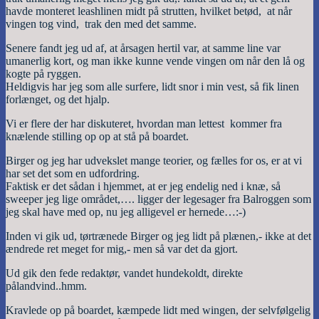
havde monteret leashlinen midt på strutten, hvilket betød, at når
vingen tog vind, trak den med det samme.
Senere fandt jeg ud af, at årsagen hertil var, at samme line var
umanerlig kort, og man ikke kunne vende vingen om når den lå og
kogte på ryggen.
Heldigvis har jeg som alle surfere, lidt snor i min vest, så fik linen
forlænget, og det hjalp.
Vi er flere der har diskuteret, hvordan man lettest kommer fra
knælende stilling op op at stå på boardet.
Birger og jeg har udvekslet mange teorier, og fælles for os, er at vi
har set det som en udfordring.
Faktisk er det sådan i hjemmet, at er jeg endelig ned i knæ, så
sweeper jeg lige området,…. ligger der legesager fra Balroggen som
jeg skal have med op, nu jeg alligevel er hernede…:-)
Inden vi gik ud, tørtrænede Birger og jeg lidt på plænen,-
ikke at det
ændrede ret meget for mig,- men så var det da gjort.
Ud gik den fede redaktør, vandet hundekoldt, direkte
pålandvind..hmm.
Kravlede op på boardet, kæmpede lidt med wingen, der selvfølgelig