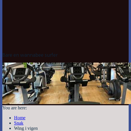
Bare en wannabee surfer
You are here:
Home
Snak
Wing i vigen