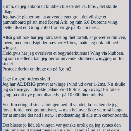
Hmm, da jeg ankom til klubben blæste det ca. 8ms-, det skulle
tiltage.
Jeg havde planer om, at anvende eget grej, det vil sige et
gummiboard på str. med Royal Ark, og min 6,0 Duotone wing.
Dette tilsat en Gong 2500 frontvinge på 85 cm mast.
Altså godt nok har jeg hørt, læst og fået fortalt, at power er din ven,
meen, med en udsigt der nævner +10ms, måtte jeg nok lidt ned i
wingstr.
Heldigvis har jeg overlevet et begynderkursus i Wing via klubben,
og som medlem, kan jeg herfor anvende klubbens winggrej ud for
stedet.
Pustede derfor en drage op på 5,o m2
Lige for god ordens skyld.
Jeg har
ALDRIG
prøvet at winge i vind ud over 1-2ms. Nu skulle
jeg så forsøge, i direkte pålandvind 8-9ms, og i øvrigt for første
gang på mit nye gummibadedyr på 10.000 liter..mindst.
Ved forcering af stensætningen ned til vandet, konstaterede jeg
første fordel ved gummidyret, – man behøver ikke være så bange
for at smadre det ned i sten,- i modsætning til alle min carbonboards.
Det blæste jo lidt, så wingen var ganske urolig og jeg syntes den
trak umanerlig meget mens jeg gik ud,. fandt så ud af, at et geni