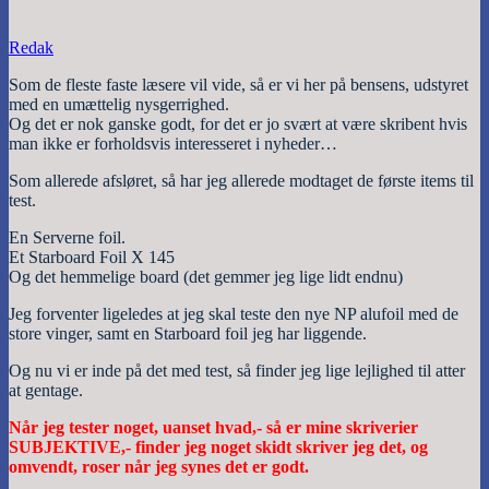
Redak
Som de fleste faste læsere vil vide, så er vi her på bensens, udstyret
med en umættelig nysgerrighed.
Og det er nok ganske godt, for det er jo svært at være skribent hvis
man ikke er forholdsvis interesseret i nyheder…
Som allerede afsløret, så har jeg allerede modtaget de første items til
test.
En Serverne foil.
Et Starboard Foil X 145
Og det hemmelige board (det gemmer jeg lige lidt endnu)
Jeg forventer ligeledes at jeg skal teste den nye NP alufoil med de
store vinger, samt en Starboard foil jeg har liggende.
Og nu vi er inde på det med test, så finder jeg lige lejlighed til atter
at gentage.
Når jeg tester noget, uanset hvad,- så er mine skriverier
SUBJEKTIVE,- finder jeg noget skidt skriver jeg det, og
omvendt, roser når jeg synes det er godt.