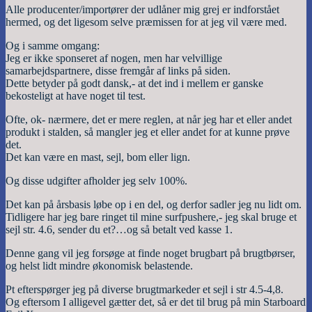
Alle producenter/importører der udlåner mig grej er indforstået
hermed, og det ligesom selve præmissen for at jeg vil være med.
Og i samme omgang:
Jeg er ikke sponseret af nogen, men har velvillige
samarbejdspartnere, disse fremgår af links på siden.
Dette betyder på godt dansk,- at det ind i mellem er ganske
bekosteligt at have noget til test.
Ofte, ok- nærmere, det er mere reglen, at når jeg har et eller andet
produkt i stalden, så mangler jeg et eller andet for at kunne prøve
det.
Det kan være en mast, sejl, bom eller lign.
Og disse udgifter afholder jeg selv 100%.
Det kan på årsbasis løbe op i en del, og derfor sadler jeg nu lidt om.
Tidligere har jeg bare ringet til mine surfpushere,- jeg skal bruge et
sejl str. 4.6, sender du et?…og så betalt ved kasse 1.
Denne gang vil jeg forsøge at finde noget brugbart på brugtbørser,
og helst lidt mindre økonomisk belastende.
Pt efterspørger jeg på diverse brugtmarkeder et sejl i str 4.5-4,8.
Og eftersom I alligevel gætter det, så er det til brug på min Starboard