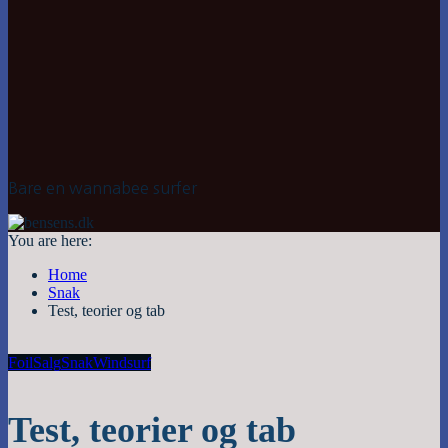
Bare en wannabee surfer
You are here:
Home
Snak
Test, teorier og tab
Foil
Salg
Snak
Windsurf
Test, teorier og tab