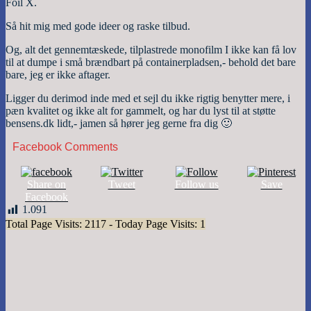
Foil X.
Så hit mig med gode ideer og raske tilbud.
Og, alt det gennemtæskede, tilplastrede monofilm I ikke kan få lov
til at dumpe i små brændbart på containerpladsen,- behold det bare
bare, jeg er ikke aftager.
Ligger du derimod inde med et sejl du ikke rigtig benytter mere, i
pæn kvalitet og ikke alt for gammelt, og har du lyst til at støtte
bensens.dk lidt,- jamen så hører jeg gerne fra dig 🙂
Facebook Comments
Share on
Tweet
Follow us
Save
Facebook
1.091
Total Page Visits: 2117 - Today Page Visits: 1