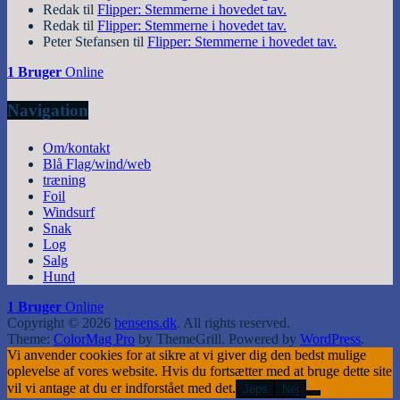
Redak
til
Flipper: Stemmerne i hovedet tav.
Redak
til
Flipper: Stemmerne i hovedet tav.
Peter Stefansen
til
Flipper: Stemmerne i hovedet tav.
1 Bruger
Online
Navigation
Om/kontakt
Blå Flag/wind/web
træning
Foil
Windsurf
Snak
Log
Salg
Hund
1 Bruger
Online
Copyright © 2026
bensens.dk
. All rights reserved.
Theme:
ColorMag Pro
by ThemeGrill. Powered by
WordPress
.
Vi anvender cookies for at sikre at vi giver dig den bedst mulige
oplevelse af vores website. Hvis du fortsætter med at bruge dette site
vil vi antage at du er indforstået med det.
Jeps
Nej