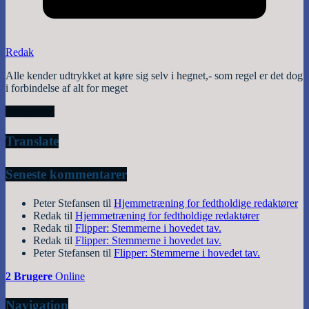
Redak
Alle kender udtrykket at køre sig selv i hegnet,- som regel er det dog
i forbindelse af alt for meget
Read More
Translate
Seneste kommentarer
Peter Stefansen
til
Hjemmetræning for fedtholdige redaktører
Redak
til
Hjemmetræning for fedtholdige redaktører
Redak
til
Flipper: Stemmerne i hovedet tav.
Redak
til
Flipper: Stemmerne i hovedet tav.
Peter Stefansen
til
Flipper: Stemmerne i hovedet tav.
2 Brugere
Online
Navigation