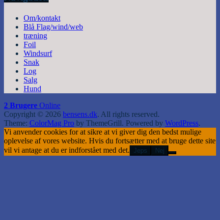
Om/kontakt
Blå Flag/wind/web
træning
Foil
Windsurf
Snak
Log
Salg
Hund
2 Brugere
Online
Copyright © 2026
bensens.dk
. All rights reserved.
Theme:
ColorMag Pro
by ThemeGrill. Powered by
WordPress
.
Vi anvender cookies for at sikre at vi giver dig den bedst mulige
oplevelse af vores website. Hvis du fortsætter med at bruge dette site
vil vi antage at du er indforstået med det.
Jeps
Nej