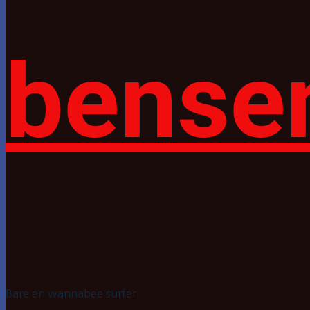
bense
Bare en wannabee surfer