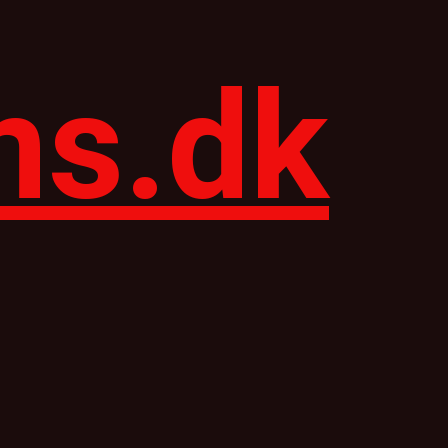
ns.dk