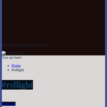
Bare en wannabee surfer
You are here:
Home
#rsflight
#rsflight
Foil
Snak