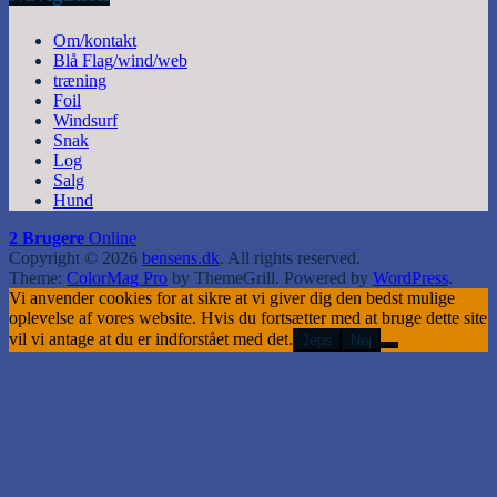
Om/kontakt
Blå Flag/wind/web
træning
Foil
Windsurf
Snak
Log
Salg
Hund
2 Brugere
Online
Copyright © 2026
bensens.dk
. All rights reserved.
Theme:
ColorMag Pro
by ThemeGrill. Powered by
WordPress
.
Vi anvender cookies for at sikre at vi giver dig den bedst mulige
oplevelse af vores website. Hvis du fortsætter med at bruge dette site
vil vi antage at du er indforstået med det.
Jeps
Nej