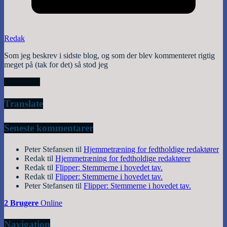
Redak
Som jeg beskrev i sidste blog, og som der blev kommenteret rigtig
meget på (tak for det) så stod jeg
Read More
Translate
Seneste kommentarer
Peter Stefansen
til
Hjemmetræning for fedtholdige redaktører
Redak
til
Hjemmetræning for fedtholdige redaktører
Redak
til
Flipper: Stemmerne i hovedet tav.
Redak
til
Flipper: Stemmerne i hovedet tav.
Peter Stefansen
til
Flipper: Stemmerne i hovedet tav.
2 Brugere
Online
Navigation