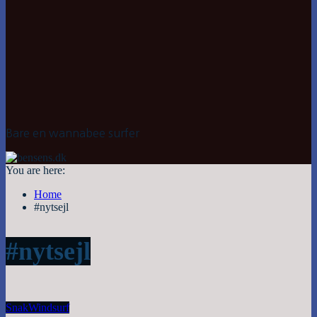
Bare en wannabee surfer
You are here:
Home
#nytsejl
#nytsejl
Snak
Windsurf