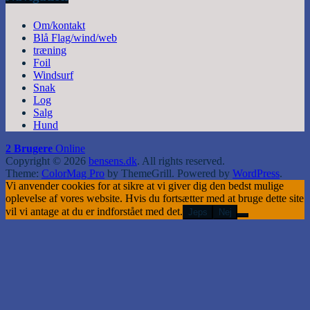
Om/kontakt
Blå Flag/wind/web
træning
Foil
Windsurf
Snak
Log
Salg
Hund
2 Brugere
Online
Copyright © 2026
bensens.dk
. All rights reserved.
Theme:
ColorMag Pro
by ThemeGrill. Powered by
WordPress
.
Vi anvender cookies for at sikre at vi giver dig den bedst mulige
oplevelse af vores website. Hvis du fortsætter med at bruge dette site
vil vi antage at du er indforstået med det.
Jeps
Nej