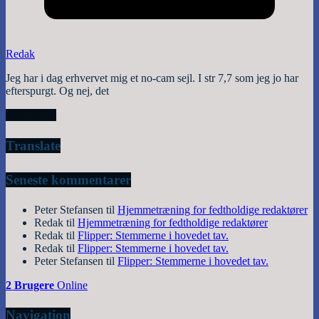
Redak
Jeg har i dag erhvervet mig et no-cam sejl. I str 7,7 som jeg jo har
efterspurgt. Og nej, det
Read More
Translate
Seneste kommentarer
Peter Stefansen
til
Hjemmetræning for fedtholdige redaktører
Redak
til
Hjemmetræning for fedtholdige redaktører
Redak
til
Flipper: Stemmerne i hovedet tav.
Redak
til
Flipper: Stemmerne i hovedet tav.
Peter Stefansen
til
Flipper: Stemmerne i hovedet tav.
2 Brugere
Online
Navigation