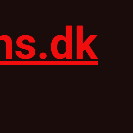
ns.dk