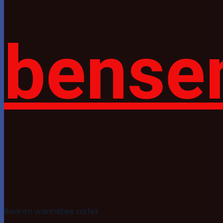
bense
Bare en wannabee surfer