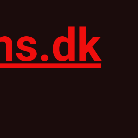
ns.dk