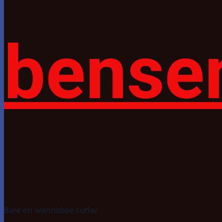
bense
Bare en wannabee surfer