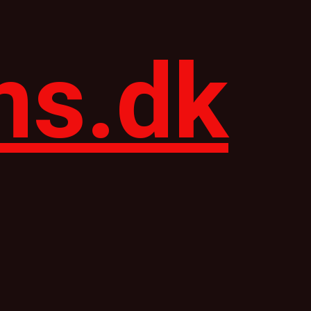
ns.dk