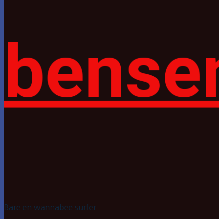
bense
Bare en wannabee surfer