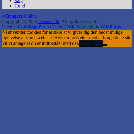
Salg
Hund
4 Brugere
Online
Copyright © 2026
bensens.dk
. All rights reserved.
Theme:
ColorMag Pro
by ThemeGrill. Powered by
WordPress
.
Vi anvender cookies for at sikre at vi giver dig den bedst mulige
oplevelse af vores website. Hvis du fortsætter med at bruge dette site
vil vi antage at du er indforstået med det.
Jeps
Nej