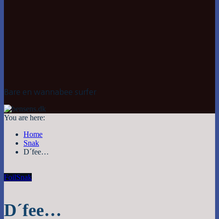
Bare en wannabee surfer
You are here:
Home
Snak
D´fee…
Foil
Snak
D´fee…