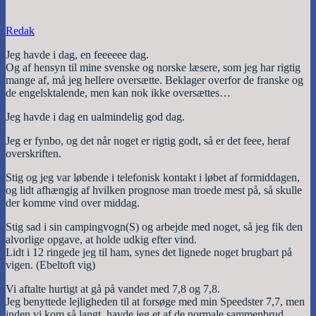
Redak
Jeg havde i dag, en feeeeee dag.
Og af hensyn til mine svenske og norske læsere, som jeg har rigtig
mange af, må jeg hellere oversætte. Beklager overfor de franske og
de engelsktalende, men kan nok ikke oversættes…
Jeg havde i dag en ualmindelig god dag.
Jeg er fynbo, og det når noget er rigtig godt, så er det feee, heraf
overskriften.
Stig og jeg var løbende i telefonisk kontakt i løbet af formiddagen,
og lidt afhængig af hvilken prognose man troede mest på, så skulle
der komme vind over middag.
Stig sad i sin campingvogn(S) og arbejde med noget, så jeg fik den
alvorlige opgave, at holde udkig efter vind.
Lidt i 12 ringede jeg til ham, synes det lignede noget brugbart på
vigen. (Ebeltoft vig)
Vi aftalte hurtigt at gå på vandet med 7,8 og 7,8.
Jeg benyttede lejligheden til at forsøge med min Speedster 7,7, men
inden vi kom så langt, havde jeg et af de normale sammenbrud.