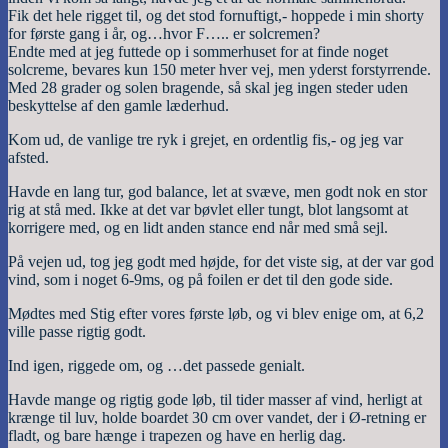
Fik det hele rigget til, og det stod fornuftigt,- hoppede i min shorty
for første gang i år, og…hvor F….. er solcremen?
Endte med at jeg futtede op i sommerhuset for at finde noget
solcreme, bevares kun 150 meter hver vej, men yderst forstyrrende.
Med 28 grader og solen bragende, så skal jeg ingen steder uden
beskyttelse af den gamle læderhud.
Kom ud, de vanlige tre ryk i grejet, en ordentlig fis,- og jeg var
afsted.
Havde en lang tur, god balance, let at svæve, men godt nok en stor
rig at stå med. Ikke at det var bøvlet eller tungt, blot langsomt at
korrigere med, og en lidt anden stance end når med små sejl.
På vejen ud, tog jeg godt med højde, for det viste sig, at der var god
vind, som i noget 6-9ms, og på foilen er det til den gode side.
Mødtes med Stig efter vores første løb, og vi blev enige om, at 6,2
ville passe rigtig godt.
Ind igen, riggede om, og …det passede genialt.
Havde mange og rigtig gode løb, til tider masser af vind, herligt at
krænge til luv, holde boardet 30 cm over vandet, der i Ø-retning er
fladt, og bare hænge i trapezen og have en herlig dag.