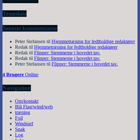
Translate
Seneste kommentarer
Peter Stefansen
til
Hjemmetræning for fedtholdige redaktører
Redak
til
Hjemmetræning for fedtholdige redaktører
Redak
til
Flipper: Stemmerne i hovedet tav.
Redak
til
Flipper: Stemmerne i hovedet tav.
Peter Stefansen
til
Flipper: Stemmerne i hovedet tav.
4 Brugere
Online
Navigation
Om/kontakt
Blå Flag/wind/web
træning
Foil
Windsurf
Snak
Log