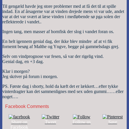
Til gengæld havde jeg store problemer med at få det til at spille
indad. En af årsagerne var at vinden drejede mens vi var ude, andet
var at det var svært at læse vinden i medløbende sø pga solen der
reflekterede i vandet..
Ingen tang, men masser af hornfisk der slog i vandet foran os.
En helt igennem genial dag, der ikke blev mindre af at vi fik
fornemt besøg af Malthe og Yngve, begge på gammelsdags grej.
Selv om vindprognose var fesen, så var der rigelig vind.
Genial dag, en +3 dag.
Klar i morgen?
Jeg skriver på forum i morgen.
PS. Første dag i shorty, hold da kæft det er lækkert…efter tykke
vinterdragter kan det sammenlignes med sex uden gummi……eller
noget….
Facebook Comments
Share on
Tweet
Follow us
Save
Facebook