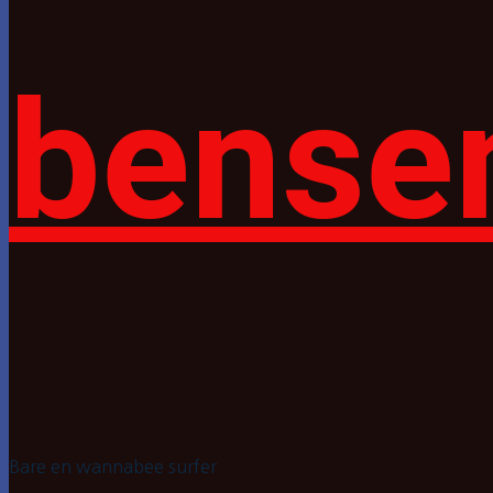
bense
Bare en wannabee surfer