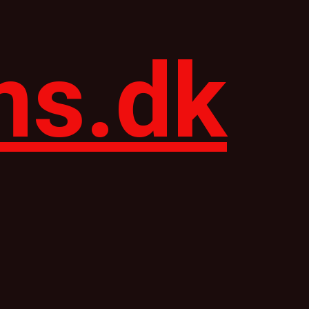
ns.dk