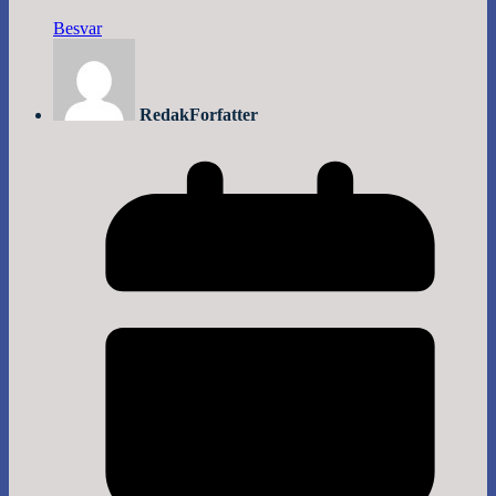
Besvar
Redak
Forfatter