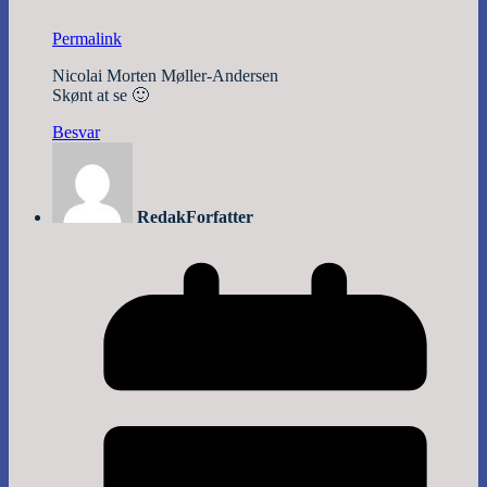
Permalink
Nicolai Morten Møller-Andersen
Skønt at se 🙂
Besvar
Redak
Forfatter