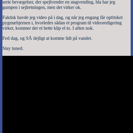
serie bevægelser, der spejlvender en stagvending, bla har jeg
gumpen i sejlretningen, men det virker ok.
Faktisk havde jeg video på i dag, og når jeg engang får opfrisket
pygmæhjernen i, hvorledes sådan et program til videoredigering
virker, kommer der et bette klip el to. I aften nok.
Fed dag, og SÅ dejligt at komme lidt på vandet.
Stay tuned.