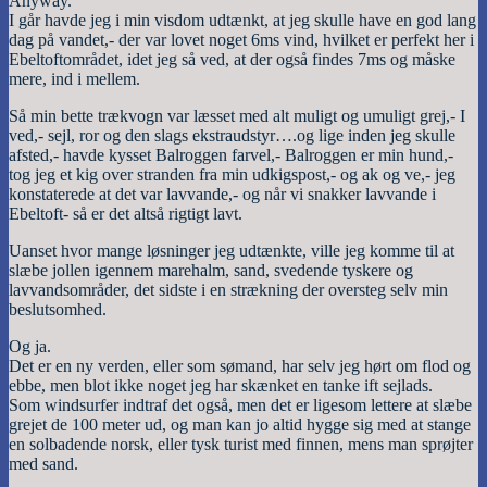
Anyway.
I går havde jeg i min visdom udtænkt, at jeg skulle have en god lang
dag på vandet,- der var lovet noget 6ms vind, hvilket er perfekt her i
Ebeltoftområdet, idet jeg så ved, at der også findes 7ms og måske
mere, ind i mellem.
Så min bette trækvogn var læsset med alt muligt og umuligt grej,- I
ved,- sejl, ror og den slags ekstraudstyr….og lige inden jeg skulle
afsted,- havde kysset Balroggen farvel,- Balroggen er min hund,-
tog jeg et kig over stranden fra min udkigspost,- og ak og ve,- jeg
konstaterede at det var lavvande,- og når vi snakker lavvande i
Ebeltoft- så er det altså rigtigt lavt.
Uanset hvor mange løsninger jeg udtænkte, ville jeg komme til at
slæbe jollen igennem marehalm, sand, svedende tyskere og
lavvandsområder, det sidste i en strækning der oversteg selv min
beslutsomhed.
Og ja.
Det er en ny verden, eller som sømand, har selv jeg hørt om flod og
ebbe, men blot ikke noget jeg har skænket en tanke ift sejlads.
Som windsurfer indtraf det også, men det er ligesom lettere at slæbe
grejet de 100 meter ud, og man kan jo altid hygge sig med at stange
en solbadende norsk, eller tysk turist med finnen, mens man sprøjter
med sand.