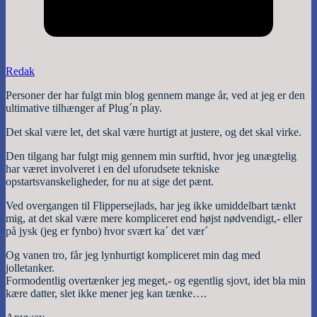
Redak
Personer der har fulgt min blog gennem mange år, ved at jeg er den
ultimative tilhænger af Plug´n play.
Det skal være let, det skal være hurtigt at justere, og det skal virke.
Den tilgang har fulgt mig gennem min surftid, hvor jeg unægtelig
har været involveret i en del uforudsete tekniske
opstartsvanskeligheder, for nu at sige det pænt.
Ved overgangen til Flippersejlads, har jeg ikke umiddelbart tænkt
mig, at det skal være mere kompliceret end højst nødvendigt,- eller
på jysk (jeg er fynbo) hvor svært ka´ det vær´
Og vanen tro, får jeg lynhurtigt kompliceret min dag med
jolletanker.
Formodentlig overtænker jeg meget,- og egentlig sjovt, idet bla min
kære datter, slet ikke mener jeg kan tænke….