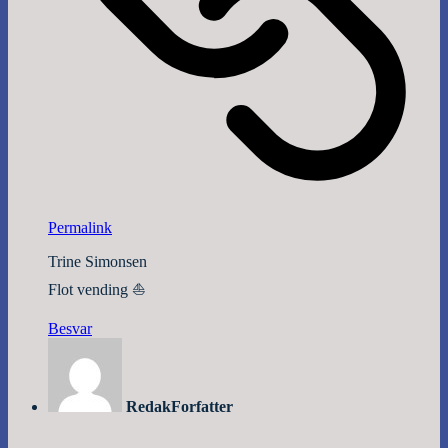
Permalink
Trine Simonsen
Flot vending ⛵️
Besvar
Redak
Forfatter