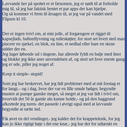
Lavvande her på spottet er et fænomen, jeg er nødt til at forholde
mig til, så jeg har faktisk hentet et par apps der kan hjælpe.
Og så kommer vi frem til årsagen til, at jeg var på vandet med
Flipsen kl 10.
Der er ingen tvivl om, at min jolle, af forgængere er rigget til
kapsejlads, ballonflyvning og rulleskøjter, for stort set hvert sted man
placere en sjækel, en blok, en line, et nedhal eller bare en skrue
sidder der en.
Jeg luger løbende ud i tingene, har allerede fyldt en balje med liner
og blokke jeg ikke aner anvendelsen af, og stort set hver eneste gang
jeg er ude, piller jeg noget af.
Keep it simple- stupid!
Som jeg har beskrevet, har jeg lidt problemer med at mit forstag er
for langt,– og i dag, hvor der var en lille smule bølger, begyndte
masten at pumpe ganske meget, så meget at jeg var lidt i tvivl om,
hvorvidt det 50 år gamle alu kunne holde,- og på den baggrund
afkortede jeg turen- det passede i øvrigt også med at lavvande
begyndte at sætte ind.
Fik øvet en del vendinger,- jeg kalder det for krappeteknik, for jeg
kan jo ikke rigtigt bøje i det ene knæ,- jeg har der for udtænkt en