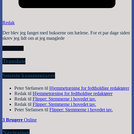
Redak
Der blev jeg fanget med bukserne om hælene. For et par dage siden
skrev jeg lidt om at jeg manglede
Read More
Translate
Seneste kommentarer
Peter Stefansen
til
Hjemmetræning for fedtholdige redaktører
Redak
til
Hjemmetræning for fedtholdige redaktører
Redak
til
Flipper: Stemmerne i hovedet tav.
Redak
til
Flipper: Stemmerne i hovedet tav.
Peter Stefansen
til
Flipper: Stemmerne i hovedet tav.
3 Brugere
Online
Navigation