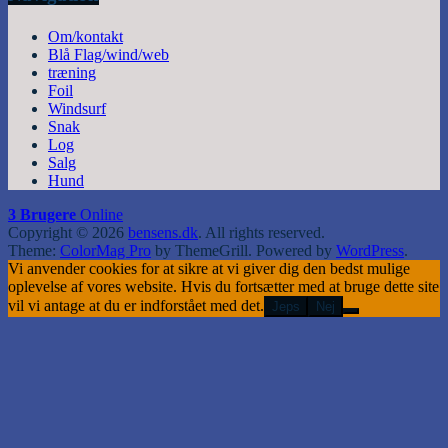
Om/kontakt
Blå Flag/wind/web
træning
Foil
Windsurf
Snak
Log
Salg
Hund
3 Brugere
Online
Copyright © 2026
bensens.dk
. All rights reserved.
Theme:
ColorMag Pro
by ThemeGrill. Powered by
WordPress
.
Vi anvender cookies for at sikre at vi giver dig den bedst mulige
oplevelse af vores website. Hvis du fortsætter med at bruge dette site
vil vi antage at du er indforstået med det.
Jeps
Nej