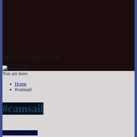
Bare en wannabee surfer
You are here:
Home
#camsail
#camsail
Foil
Snak
Windsurf