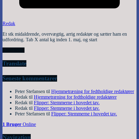
Redak
Et stk midaldrende, overvægtig, arrig redaktør og sætter ham en
udfordring. Tab X antal kg inden 1. maj, og start
Read More
Translate
Seneste kommentarer
Peter Stefansen
til
Hjemmetræning for fedtholdige redaktører
Redak
til
Hjemmetræning for fedtholdige redaktører
Redak
til
Flipper: Stemmerne i hovedet tav.
Redak
til
Flipper: Stemmerne i hovedet tav.
Peter Stefansen
til
Flipper: Stemmerne i hovedet tav.
1 Bruger
Online
Navigation