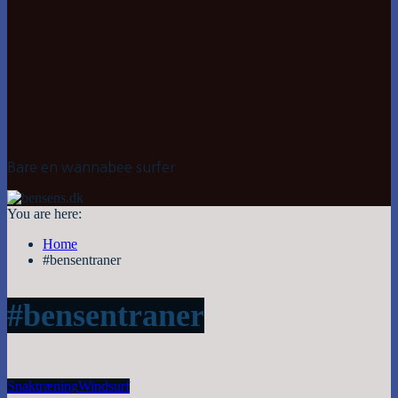
Bare en wannabee surfer
You are here:
Home
#bensentraner
#bensentraner
Snak
træning
Windsurf