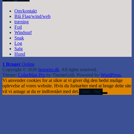
Om/kontakt
Blå Flag/wind/web
træning
Foil
Windsurf
Snak
Log
Salg
Hund
1 Bruger
Online
Copyright © 2026
bensens.dk
. All rights reserved.
Theme:
ColorMag Pro
by ThemeGrill. Powered by
WordPress
.
Vi anvender cookies for at sikre at vi giver dig den bedst mulige
oplevelse af vores website. Hvis du fortsætter med at bruge dette site
vil vi antage at du er indforstået med det.
Jeps
Nej