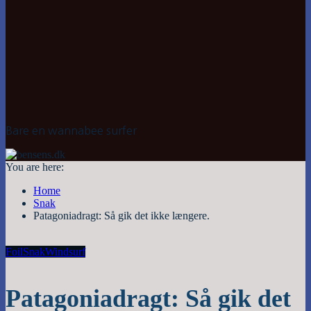
Bare en wannabee surfer
You are here:
Home
Snak
Patagoniadragt: Så gik det ikke længere.
Foil
Snak
Windsurf
Patagoniadragt: Så gik det