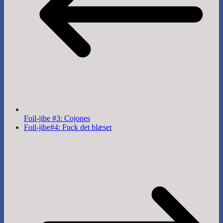
Foil-jibe #3: Cojones
Foil-jibe#4: Fuck det blæser