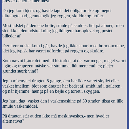
presser dellerne aller mest.
Da jeg kom hjem, og havde taget det obligatoriske og meget
tiltrængte bad, gennemgik jeg ryggen, skuldre og hofter.
Mest udslet på den ene hofte, smule på skulder, lidt på albuer,- men
slet ikke i den udstrækning jeg tidligere har oplevet og postet
billeder af.
Der hvor udslet kom i går, havde jeg ikke smurt med hormoncreme,
idet jeg typisk har været udfordret på ryggen og skuldre.
Som nævnt hører det med til historien, at det var meget, meget varmt
i går, og trapezen måske var strammet lidt mere end jeg plejer
grundet stærk vind?
Jeg har benyttet dragten 5 gange, den har ikke været skyllet eller
vasket imellem, blot som dragter har bedst af, smidt ind i traileren,
og når hjemme, hængt på en bøjle og tørret i skyggen.
Jeg har i dag, vasket den i vaskemaskine på 30 grader, tilsat en lille
smule vaskemiddel.
På dragten står at den ikke må maskinvaskes,- men hvad er
alternativet?