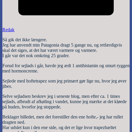
Redak
Så gik det ikke længere.
Jeg har anvendt min Patagonia dragt 5 gange nu, og retfærdigvis
skal det siges, at det har været varmere og varmere.
I går var det nok omkring 25 grader.
Forud for sejlads i går, havde jeg ædt 1 antihistamin og smurt ryggen
med hormoncreme.
Sejlede med hoftetrapez som jeg primært gør lige nu, hvor jeg øver
jibes.
Selve sejladsen beskrev jeg i seneste blog, men efter ca. 1 times
sejlads, afbrudt af afkøling i vandet, kunne jeg mærke at det kløede
på huden, hvorfor jeg stoppede.
Beklager billedet, men det forestiller den ene hofte,- jeg har rullet
dragten ned.
Har udslet kun i den ene side, og det er lige hvor trapezbæltet