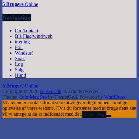
5 Brugere
Online
Navigation
Om/kontakt
Blå Flag/wind/web
træning
Foil
Windsurf
Snak
Log
Salg
Hund
5 Brugere
Online
Copyright © 2026
bensens.dk
. All rights reserved.
Theme:
ColorMag Pro
by ThemeGrill. Powered by
WordPress
.
Vi anvender cookies for at sikre at vi giver dig den bedst mulige
oplevelse af vores website. Hvis du fortsætter med at bruge dette site
vil vi antage at du er indforstået med det.
Jeps
Nej