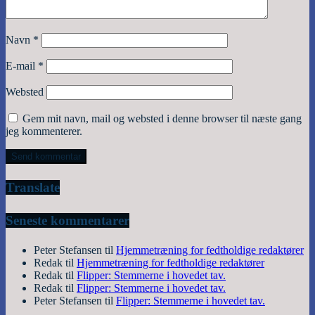
Navn
*
E-mail
*
Websted
Gem mit navn, mail og websted i denne browser til næste gang
jeg kommenterer.
Translate
Seneste kommentarer
Peter Stefansen
til
Hjemmetræning for fedtholdige redaktører
Redak
til
Hjemmetræning for fedtholdige redaktører
Redak
til
Flipper: Stemmerne i hovedet tav.
Redak
til
Flipper: Stemmerne i hovedet tav.
Peter Stefansen
til
Flipper: Stemmerne i hovedet tav.