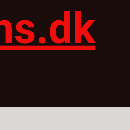
ns.dk