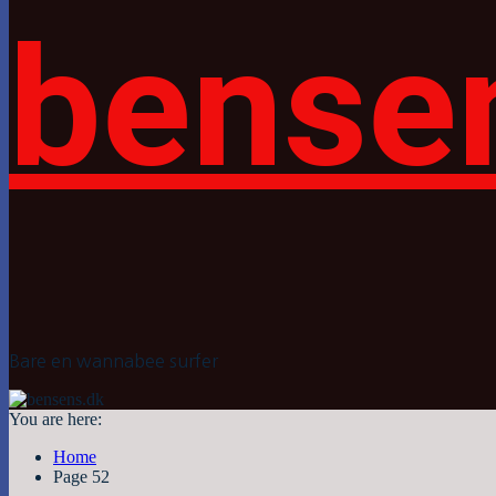
bense
Bare en wannabee surfer
You are here:
Home
Page 52