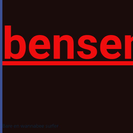
bense
Bare en wannabee surfer