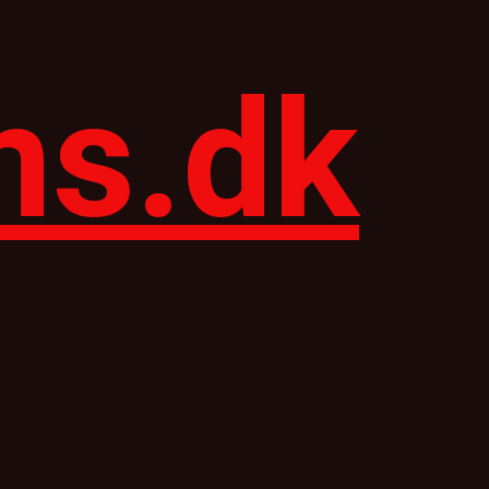
ns.dk