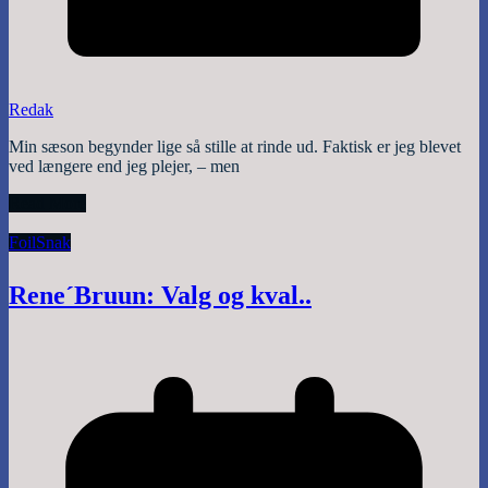
Redak
Min sæson begynder lige så stille at rinde ud. Faktisk er jeg blevet
ved længere end jeg plejer, – men
Read More
Foil
Snak
Rene´Bruun: Valg og kval..