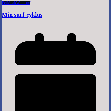
Foil
Snak
Windsurf
Min surf-cyklus