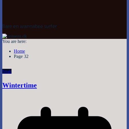
Bare en wannabee surfer
You are here:
Home
Page 32
Snak
Wintertime