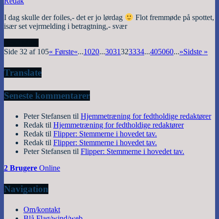
Redak
I dag skulle der foiles,- det er jo lørdag
Flot fremmøde på spottet,
især set vejrmelding i betragtning,- svær
Read More
Side 32 af 105
« Første
«
...
10
20
...
30
31
32
33
34
...
40
50
60
...
»
Sidste »
Translate
Seneste kommentarer
Peter Stefansen
til
Hjemmetræning for fedtholdige redaktører
Redak
til
Hjemmetræning for fedtholdige redaktører
Redak
til
Flipper: Stemmerne i hovedet tav.
Redak
til
Flipper: Stemmerne i hovedet tav.
Peter Stefansen
til
Flipper: Stemmerne i hovedet tav.
2 Brugere
Online
Navigation
Om/kontakt
Blå Flag/wind/web