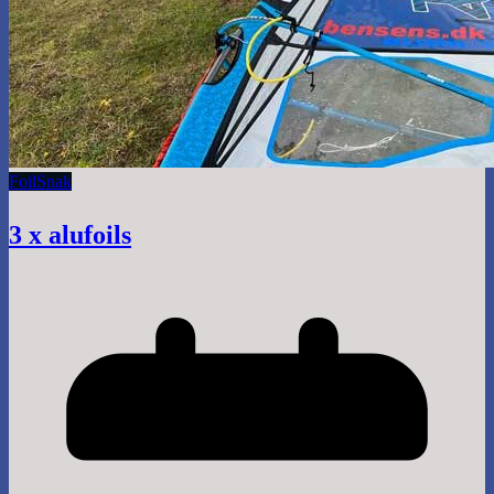
Foil
Snak
3 x alufoils