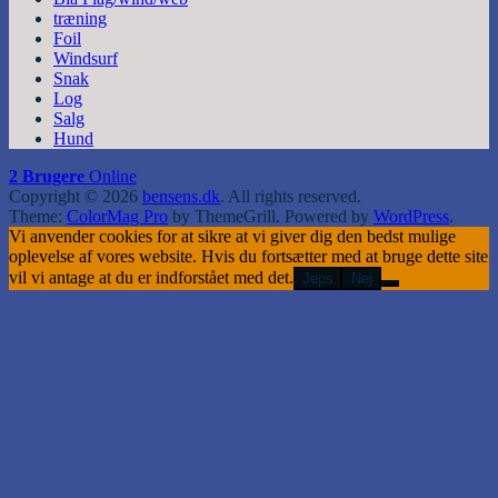
træning
Foil
Windsurf
Snak
Log
Salg
Hund
2 Brugere
Online
Copyright © 2026
bensens.dk
. All rights reserved.
Theme:
ColorMag Pro
by ThemeGrill. Powered by
WordPress
.
Vi anvender cookies for at sikre at vi giver dig den bedst mulige
oplevelse af vores website. Hvis du fortsætter med at bruge dette site
vil vi antage at du er indforstået med det.
Jeps
Nej