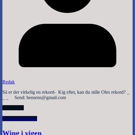
Redak
Så er der virkelig en rekord- Kig efter, kan du stille Oles rekord? _
_ _ Send: bensens@gmail.com
Read More
Foil
Snak
Windsurf
Wing i vigen