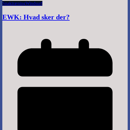
Snak
træning
Windsurf
EWK: Hvad sker der?