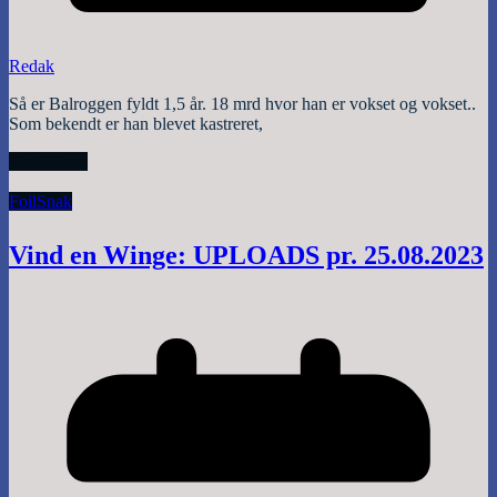
Redak
Så er Balroggen fyldt 1,5 år. 18 mrd hvor han er vokset og vokset..
Som bekendt er han blevet kastreret,
Read More
Foil
Snak
Vind en Winge: UPLOADS pr. 25.08.2023