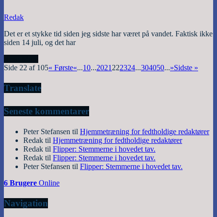
Redak
Det er et stykke tid siden jeg sidste har været på vandet. Faktisk ikke
siden 14 juli, og det har
Read More
Side 22 af 105
« Første
«
...
10
...
20
21
22
23
24
...
30
40
50
...
»
Sidste »
Translate
Seneste kommentarer
Peter Stefansen
til
Hjemmetræning for fedtholdige redaktører
Redak
til
Hjemmetræning for fedtholdige redaktører
Redak
til
Flipper: Stemmerne i hovedet tav.
Redak
til
Flipper: Stemmerne i hovedet tav.
Peter Stefansen
til
Flipper: Stemmerne i hovedet tav.
6 Brugere
Online
Navigation