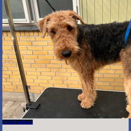
Dales
Hund
Snak