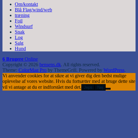
Om/kontakt
Blå Flag/wind/web
træning
Foil
Windsurf
Snak
Log
Salg
Hund
6 Brugere
Online
Copyright © 2026
bensens.dk
. All rights reserved.
Theme:
ColorMag Pro
by ThemeGrill. Powered by
WordPress
.
Vi anvender cookies for at sikre at vi giver dig den bedst mulige
oplevelse af vores website. Hvis du fortsætter med at bruge dette site
vil vi antage at du er indforstået med det.
Jeps
Nej