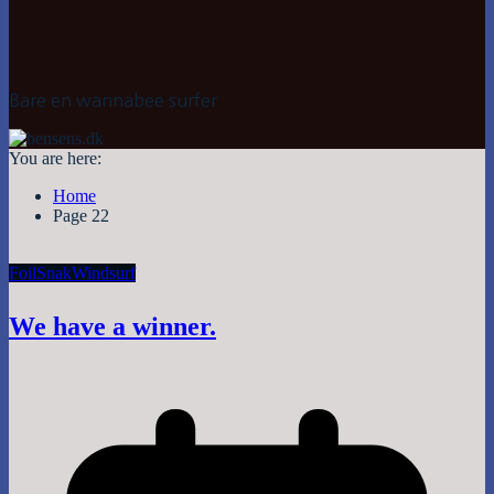
Bare en wannabee surfer
You are here:
Home
Page 22
Foil
Snak
Windsurf
We have a winner.