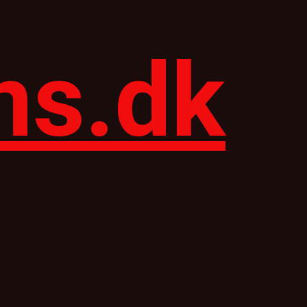
ns.dk