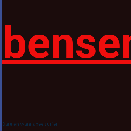
bense
Bare en wannabee surfer