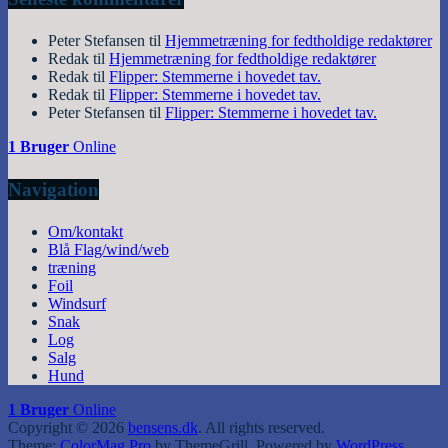
Peter Stefansen
til
Hjemmetræning for fedtholdige redaktører
Redak
til
Hjemmetræning for fedtholdige redaktører
Redak
til
Flipper: Stemmerne i hovedet tav.
Redak
til
Flipper: Stemmerne i hovedet tav.
Peter Stefansen
til
Flipper: Stemmerne i hovedet tav.
1 Bruger
Online
Navigation
Om/kontakt
Blå Flag/wind/web
træning
Foil
Windsurf
Snak
Log
Salg
Hund
1 Bruger
Online
Copyright © 2026
bensens.dk
. All rights reserved.
Theme:
ColorMag Pro
by ThemeGrill. Powered by
WordPress
.