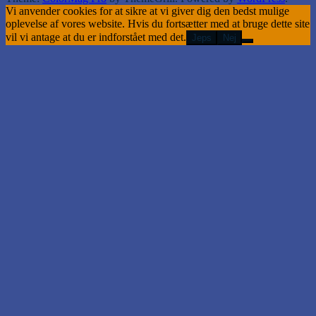
Vi anvender cookies for at sikre at vi giver dig den bedst mulige
oplevelse af vores website. Hvis du fortsætter med at bruge dette site
vil vi antage at du er indforstået med det.
Jeps
Nej