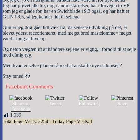
Jeg har prøvet alle tre, dog i andre størrelser, har i forvejen to V8
som jeg er glade for, har en Swichblade i 9,3 også, og har haft et
GUN i 8,5, så jeg kender lidt til sejlene.
Gun er jeg dog gået lidt væk fra, da seneste udvikling på det, er
blevet yderst raceorienteret, med meget bred mastelomme= meget
vand= tung at hive op.
Og netop vægten ift at håndtere sejlene er vigtig, i forhold til at sejle
med dårlig ryg.
Men hvad er selve planen så med at anskaffe nye slalomsejl?
Stay tuned 🙂
Facebook Comments
Share on
Tweet
Follow us
Save
Facebook
1.939
Total Page Visits: 2254 - Today Page Visits: 1