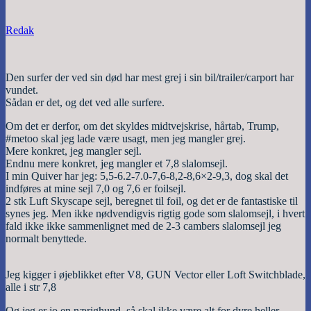
Redak
Den surfer der ved sin død har mest grej i sin bil/trailer/carport har
vundet.
Sådan er det, og det ved alle surfere.
Om det er derfor, om det skyldes midtvejskrise, hårtab, Trump,
#metoo skal jeg lade være usagt, men jeg mangler grej.
Mere konkret, jeg mangler sejl.
Endnu mere konkret, jeg mangler et 7,8 slalomsejl.
I min Quiver har jeg: 5,5-6.2-7.0-7,6-8,2-8,6×2-9,3, dog skal det
indføres at mine sejl 7,0 og 7,6 er foilsejl.
2 stk Luft Skyscape sejl, beregnet til foil, og det er de fantastiske til
synes jeg. Men ikke nødvendigvis rigtig gode som slalomsejl, i hvert
fald ikke ikke sammenlignet med de 2-3 cambers slalomsejl jeg
normalt benyttede.
Jeg kigger i øjeblikket efter V8, GUN Vector eller Loft Switchblade,
alle i str 7,8
Og jeg er jo en nærighund, så skal ikke være alt for dyre heller.