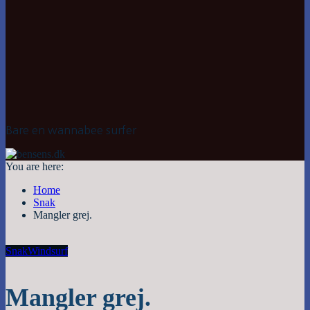
Bare en wannabee surfer
You are here:
Home
Snak
Mangler grej.
Snak
Windsurf
Mangler grej.