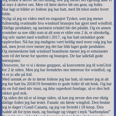
så mye å skrive om. Men vil først skrive litt om gear, og foiler.
Har lagt ut bilder av foilene jeg har hatt, med litt tekst under hvert
bilde.
Nylig så jeg en video med en engasjert Tysker, som jeg mener
fullstendig svartmalte hva windsurf bransjen har gjort med windfoil.
Dårlige produkter, og nærmest svindel ble det påstått. Og en annen
youtuber sa noe slikt som at alt som er eldre enn 2 år, er ubrukelig.
Jeg selv startet med windfoil i 2017, og har hatt utelukket gode
opplevelser. Nå har jeg muligens vært heldig med noen valg jeg har
tatt, men jevnt over mener jeg det har blitt laget gode produkter.
Og menneskene bak windsurf brandsene mener jeg er entusiaster
som vil det beste for sporten og bransjen. De har iallefall gode
intensjoner.
Dessverre, for vi si i denne gruppen, så konverterte jeg til winGfoil
for 2 år siden. Men jeg har fremdeles stor interesse for windfoil, og
vi er jo alle på foil.
Med unntak av de to første foilene jeg har hatt, så mener jeg at alt
jeg har hatt fra 2018/19 fremdeles er gode foiler til sitt bruk. Og har
du en foil med stiv mast, og ikke superkort fuselage, så er den helt
sikker god nok.
Og siden det nå er så lenge siden, så kan jeg nevne den ene riktig
dårlige foilen jeg har testet. Fanatic sin første wingfoil. Den brukte
jeg to dager i Gand Canaria, og jeg var livredd i 18 knop. Den
hadde alt for tynn mast, og fuselage og vinger i myk “karbonplast”