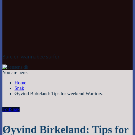
Bare en wannabee surfer
You are here:
Home
Snak
Øyvind Birkeland: Tips for weekend Warriors.
Foil
Snak
Øyvind Birkeland: Tips for