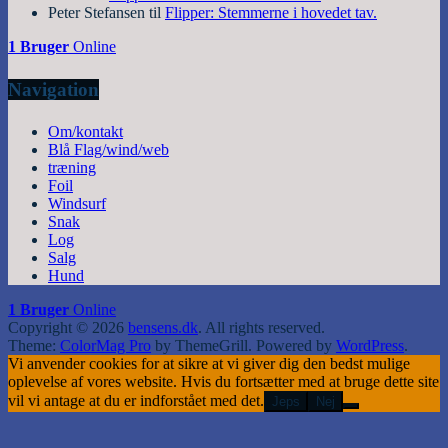
Peter Stefansen
til
Flipper: Stemmerne i hovedet tav.
1 Bruger
Online
Navigation
Om/kontakt
Blå Flag/wind/web
træning
Foil
Windsurf
Snak
Log
Salg
Hund
1 Bruger
Online
Copyright © 2026
bensens.dk
. All rights reserved.
Theme:
ColorMag Pro
by ThemeGrill. Powered by
WordPress
.
Vi anvender cookies for at sikre at vi giver dig den bedst mulige
oplevelse af vores website. Hvis du fortsætter med at bruge dette site
vil vi antage at du er indforstået med det.
Jeps
Nej