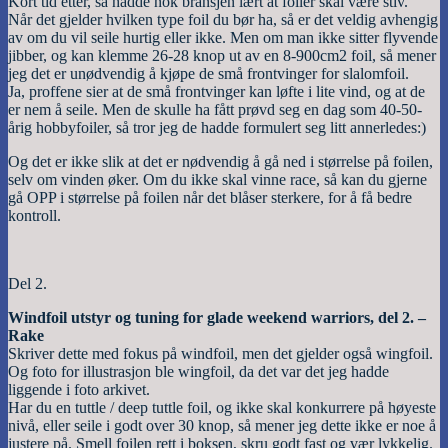
Kort tid etter, så hadde nok bransjen lært at foiler skal være stiv.
Når det gjelder hvilken type foil du bør ha, så er det veldig avhengig
av om du vil seile hurtig eller ikke. Men om man ikke sitter flyvende
jibber, og kan klemme 26-28 knop ut av en 8-900cm2 foil, så mener
jeg det er unødvendig å kjøpe de små frontvinger for slalomfoil.
Ja, proffene sier at de små frontvinger kan løfte i lite vind, og at de
er nem å seile. Men de skulle ha fått prøvd seg en dag som 40-50-
årig hobbyfoiler, så tror jeg de hadde formulert seg litt annerledes:)
Og det er ikke slik at det er nødvendig å gå ned i størrelse på foilen,
selv om vinden øker. Om du ikke skal vinne race, så kan du gjerne
gå OPP i størrelse på foilen når det blåser sterkere, for å få bedre
kontroll.
Del 2.
Windfoil utstyr og tuning for glade weekend warriors, del 2. –
Rake
Skriver dette med fokus på windfoil, men det gjelder også wingfoil.
Og foto for illustrasjon ble wingfoil, da det var det jeg hadde
liggende i foto arkivet.
Har du en tuttle / deep tuttle foil, og ikke skal konkurrere på høyeste
nivå, eller seile i godt over 30 knop, så mener jeg dette ikke er noe å
justere på. Smell foilen rett i boksen, skru godt fast og vær lykkelig.