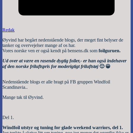
Redak
Øyvind har begået nedenstående blogs, der meget fint belyser de
tanker og overvejelser mange af os har.
Vores norske ven er også kendt på bensens.dk som
foilguruen.
Ud over at være en rasende dygtig foiler,- er han også indehaver
af den norske friluftspris for moderigtigt friluftstøj
🙂 😀
Nedenstående blogs er alle bragt på FB gruppen Windfoil
Scandinavia..
Mange tak til Øyvind.
Del 1.
Windfoil utstyr og tuning for glade weekend warriors, del 1.
Jeg tenkte å skrive litt om tuning, noe jeg mener det egentlig ikke er