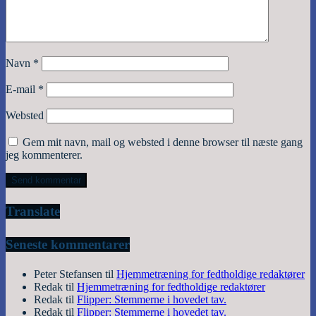
Navn
*
E-mail
*
Websted
Gem mit navn, mail og websted i denne browser til næste gang
jeg kommenterer.
Translate
Seneste kommentarer
Peter Stefansen
til
Hjemmetræning for fedtholdige redaktører
Redak
til
Hjemmetræning for fedtholdige redaktører
Redak
til
Flipper: Stemmerne i hovedet tav.
Redak
til
Flipper: Stemmerne i hovedet tav.