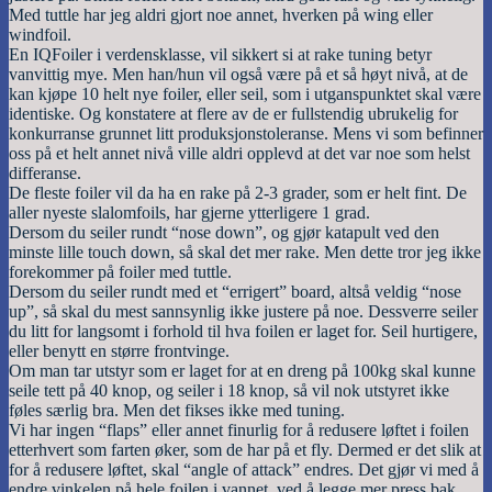
Med tuttle har jeg aldri gjort noe annet, hverken på wing eller
windfoil.
En IQFoiler i verdensklasse, vil sikkert si at rake tuning betyr
vanvittig mye. Men han/hun vil også være på et så høyt nivå, at de
kan kjøpe 10 helt nye foiler, eller seil, som i utganspunktet skal være
identiske. Og konstatere at flere av de er fullstendig ubrukelig for
konkurranse grunnet litt produksjonstoleranse. Mens vi som befinner
oss på et helt annet nivå ville aldri opplevd at det var noe som helst
differanse.
De fleste foiler vil da ha en rake på 2-3 grader, som er helt fint. De
aller nyeste slalomfoils, har gjerne ytterligere 1 grad.
Dersom du seiler rundt “nose down”, og gjør katapult ved den
minste lille touch down, så skal det mer rake. Men dette tror jeg ikke
forekommer på foiler med tuttle.
Dersom du seiler rundt med et “errigert” board, altså veldig “nose
up”, så skal du mest sannsynlig ikke justere på noe. Dessverre seiler
du litt for langsomt i forhold til hva foilen er laget for. Seil hurtigere,
eller benytt en større frontvinge.
Om man tar utstyr som er laget for at en dreng på 100kg skal kunne
seile tett på 40 knop, og seiler i 18 knop, så vil nok utstyret ikke
føles særlig bra. Men det fikses ikke med tuning.
Vi har ingen “flaps” eller annet finurlig for å redusere løftet i foilen
etterhvert som farten øker, som de har på et fly. Dermed er det slik at
for å redusere løftet, skal “angle of attack” endres. Det gjør vi med å
endre vinkelen på hele foilen i vannet, ved å legge mer press bak