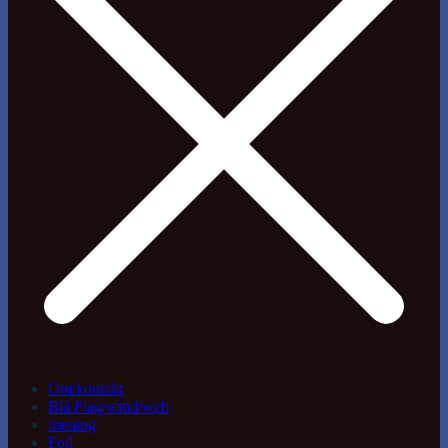
Om/kontakt
Blå Flag/wind/web
træning
Foil