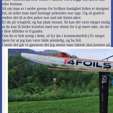
eller fremme.
Så om man er i nedre grense for hvilken hastighet foilen er designet
for, så seiler man med fuselage pekendes noe opp. Og så gradvis
endres det til at den peker noe ned når farten øker.
Er du på wingfoil, og har plate mount. Så kan det være meget mulig
at du kan få bedre komfort med noe shims for å gi mere rake, da det
i flere tillfeller er 0 grader.
Om du er helt uenig i dette, så fyr løs i kommentarfelt:) Er meget
åpen for at jeg kan være både påståelig, og ha feil.
I neste del går vi gjennom det jeg mener man faktisk skal jusstere på.