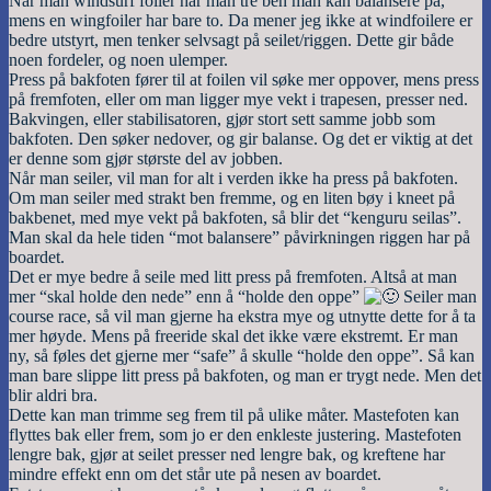
Når man windsurf foiler har man tre ben man kan balansere på,
mens en wingfoiler har bare to. Da mener jeg ikke at windfoilere er
bedre utstyrt, men tenker selvsagt på seilet/riggen. Dette gir både
noen fordeler, og noen ulemper.
Press på bakfoten fører til at foilen vil søke mer oppover, mens press
på fremfoten, eller om man ligger mye vekt i trapesen, presser ned.
Bakvingen, eller stabilisatoren, gjør stort sett samme jobb som
bakfoten. Den søker nedover, og gir balanse. Og det er viktig at det
er denne som gjør største del av jobben.
Når man seiler, vil man for alt i verden ikke ha press på bakfoten.
Om man seiler med strakt ben fremme, og en liten bøy i kneet på
bakbenet, med mye vekt på bakfoten, så blir det “kenguru seilas”.
Man skal da hele tiden “mot balansere” påvirkningen riggen har på
boardet.
Det er mye bedre å seile med litt press på fremfoten. Altså at man
mer “skal holde den nede” enn å “holde den oppe”
Seiler man
course race, så vil man gjerne ha ekstra mye og utnytte dette for å ta
mer høyde. Mens på freeride skal det ikke være ekstremt. Er man
ny, så føles det gjerne mer “safe” å skulle “holde den oppe”. Så kan
man bare slippe litt press på bakfoten, og man er trygt nede. Men det
blir aldri bra.
Dette kan man trimme seg frem til på ulike måter. Mastefoten kan
flyttes bak eller frem, som jo er den enkleste justering. Mastefoten
lengre bak, gjør at seilet presser ned lengre bak, og kreftene har
mindre effekt enn om det står ute på nesen av boardet.