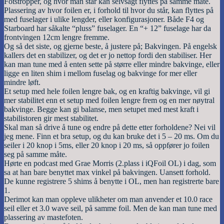
Fotstropper, og hvor man står kan selvsagt flyttes på samme måte.
Plassering av hvor foilen er, i forhold til hvor du står, kan flyttes på
med fuselager i ulike lengder, eller konfigurasjoner. Både F4 og
Starboard har såkalte “pluss” fuselager. En “+ 12” fuselage har da
frontvingen 12cm lengre fremme.
Og så det siste, og gjerne beste, å justere på; Bakvingen. På engelsk
kallers det en stabilizer, og det er jo nettop fordi den stabiliser. Her
kan man tune med å enten sette på større eller mindre bakvinge, eller
ligge en liten shim i mellom fuselag og bakvinge for mer eller
mindre løft.
Et setup med hele foilen lengre bak, og en kraftig bakvinge, vil gi
mer stabilitet enn et setup med foilen lengre frem og en mer nøytral
bakvinge. Begge kan gi balanse, men setupet med mest kraft i
stabilistoren gir mest stabilitet.
Skal man så drive å tune og endre på dette etter forholdene? Nei vil
jeg mene. Finn et bra setup, og du kan bruke det i 5 – 20 ms. Om du
seiler i 20 knop i 5ms, eller 20 knop i 20 ms, så oppfører jo foilen
seg på samme måte.
Hørte en podcast med Grae Morris (2.plass i iQFoil OL) i dag, som
sa at han bare benyttet max vinkel på bakvingen. Uansett forhold.
De kunne registrere 5 shims å benytte i OL, men han registrerte bare
1.
Derimot kan man oppleve ulikheter om man anvender et 10.0 race
seil eller et 3.0 wave seil, på samme foil. Men de kan man tune med
plassering av mastefoten.