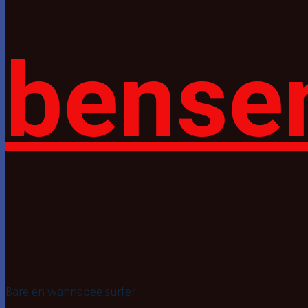
bense
Bare en wannabee surfer