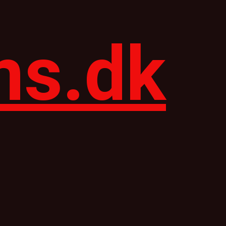
ns.dk