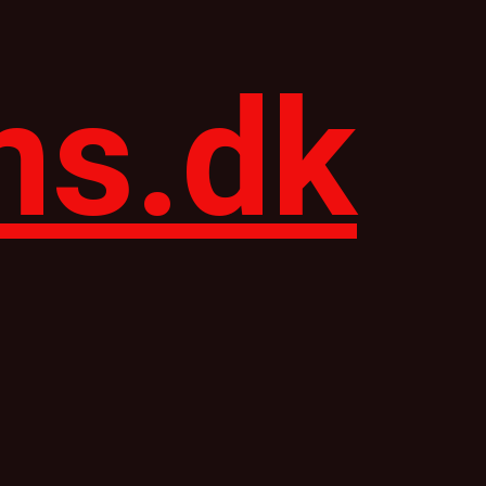
ns.dk