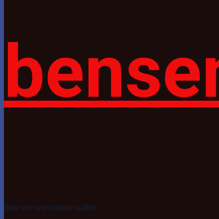
bense
Bare en wannabee surfer