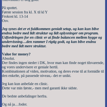
På spottet.
Første session fra kl. X til kl Y
Frokost kl. 13-14
Osv.
Jeg synes det er et fuldkommen genialt setup, og kan kun blive
endnu bedre med lidt struktur og lidt oplysninger om program.
Udfordringen for en clinic er at finde balancen mellem hygge og
undervisning…den rammer I rigtig godt, og kan blive endnu
bedre med lidt mere struktur.
Value for money?
Absolut.
Der findes ingen steder i DK, hvor man kan finde noget tilsvarende,
og vores undervisere er geniale hertil.
Kombinationen af viden, motivation, og deres evne til at formidle til
den enkelte, på passende niveau,- det er unikt.
Jeg kan kun anbefale en clinic.
Dette var min første,- men med garanti ikke sidste.
De bedste anbefalinger herfra.
Og nå ja…foder.