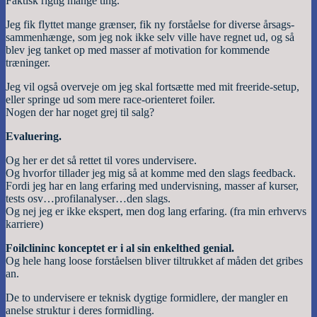
Faktisk rigtig mange ting.
Jeg fik flyttet mange grænser, fik ny forståelse for diverse årsags-
sammenhænge, som jeg nok ikke selv ville have regnet ud, og så
blev jeg tanket op med masser af motivation for kommende
træninger.
Jeg vil også overveje om jeg skal fortsætte med mit freeride-setup,
eller springe ud som mere race-orienteret foiler.
Nogen der har noget grej til salg?
Evaluering.
Og her er det så rettet til vores undervisere.
Og hvorfor tillader jeg mig så at komme med den slags feedback.
Fordi jeg har en lang erfaring med undervisning, masser af kurser,
tests osv…profilanalyser…den slags.
Og nej jeg er ikke ekspert, men dog lang erfaring. (fra min erhvervs
karriere)
Foilclininc konceptet er i al sin enkelthed genial.
Og hele hang loose forståelsen bliver tiltrukket af måden det gribes
an.
De to undervisere er teknisk dygtige formidlere, der mangler en
anelse struktur i deres formidling.