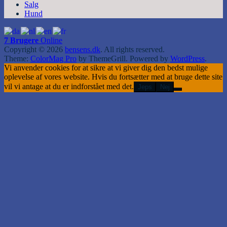
Salg
Hund
7 Brugere
Online
Copyright © 2026
bensens.dk
. All rights reserved.
Theme:
ColorMag Pro
by ThemeGrill. Powered by
WordPress
.
Vi anvender cookies for at sikre at vi giver dig den bedst mulige
oplevelse af vores website. Hvis du fortsætter med at bruge dette site
vil vi antage at du er indforstået med det.
Jeps
Nej