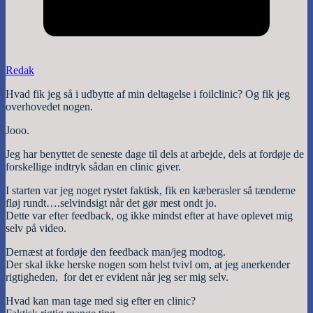
Redak
Hvad fik jeg så i udbytte af min deltagelse i foilclinic? Og fik jeg
overhovedet nogen.
Jooo.
Jeg har benyttet de seneste dage til dels at arbejde, dels at fordøje de
forskellige indtryk sådan en clinic giver.
I starten var jeg noget rystet faktisk, fik en kæberasler så tænderne
fløj rundt….selvindsigt når det gør mest ondt jo.
Dette var efter feedback, og ikke mindst efter at have oplevet mig
selv på video.
Dernæst at fordøje den feedback man/jeg modtog.
Der skal ikke herske nogen som helst tvivl om, at jeg anerkender
rigtigheden, for det er evident når jeg ser mig selv.
Hvad kan man tage med sig efter en clinic?