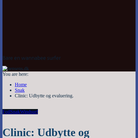
Bare en wannabee surfer
You are here:
Home
Snak
Clinic: Udbytte og evaluering.
Foil
Snak
Windsurf
Clinic: Udbytte og