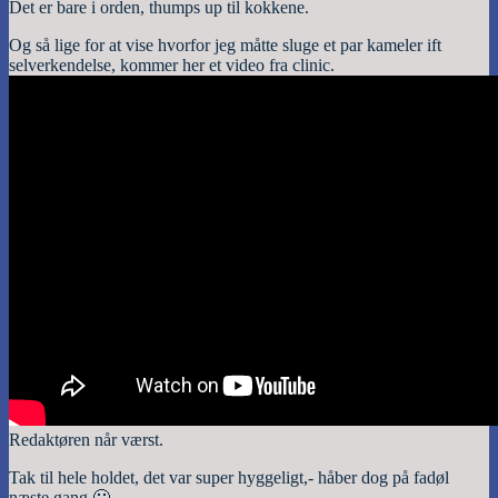
Det er bare i orden, thumps up til kokkene.
Og så lige for at vise hvorfor jeg måtte sluge et par kameler ift
selverkendelse, kommer her et video fra clinic.
Redaktøren når værst.
Tak til hele holdet, det var super hyggeligt,- håber dog på fadøl
næste gang 🙂