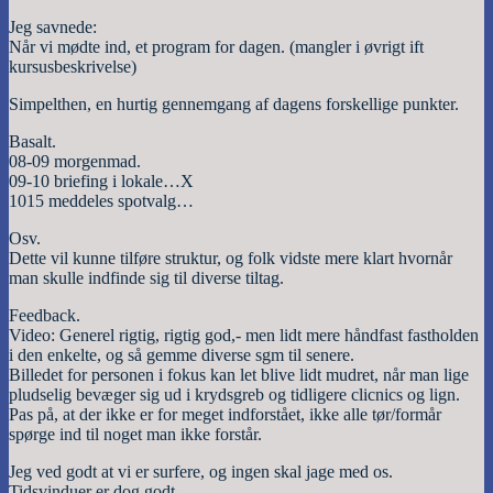
Jeg savnede:
Når vi mødte ind, et program for dagen. (mangler i øvrigt ift
kursusbeskrivelse)
Simpelthen, en hurtig gennemgang af dagens forskellige punkter.
Basalt.
08-09 morgenmad.
09-10 briefing i lokale…X
1015 meddeles spotvalg…
Osv.
Dette vil kunne tilføre struktur, og folk vidste mere klart hvornår
man skulle indfinde sig til diverse tiltag.
Feedback.
Video: Generel rigtig, rigtig god,- men lidt mere håndfast fastholden
i den enkelte, og så gemme diverse sgm til senere.
Billedet for personen i fokus kan let blive lidt mudret, når man lige
pludselig bevæger sig ud i krydsgreb og tidligere clicnics og lign.
Pas på, at der ikke er for meget indforstået, ikke alle tør/formår
spørge ind til noget man ikke forstår.
Jeg ved godt at vi er surfere, og ingen skal jage med os.
Tidsvinduer er dog godt.