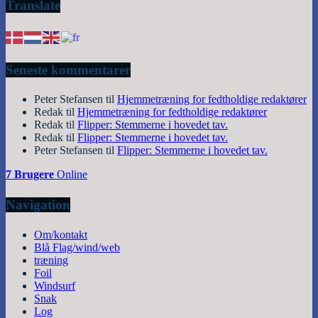
Translate
Seneste kommentarer
Peter Stefansen
til
Hjemmetræning for fedtholdige redaktører
Redak
til
Hjemmetræning for fedtholdige redaktører
Redak
til
Flipper: Stemmerne i hovedet tav.
Redak
til
Flipper: Stemmerne i hovedet tav.
Peter Stefansen
til
Flipper: Stemmerne i hovedet tav.
7 Brugere
Online
Navigation
Om/kontakt
Blå Flag/wind/web
træning
Foil
Windsurf
Snak
Log