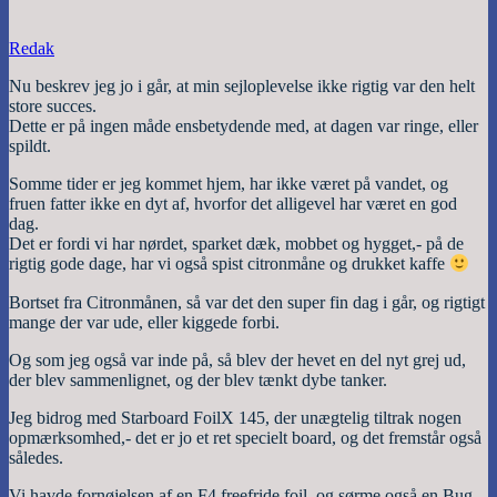
Redak
Nu beskrev jeg jo i går, at min sejloplevelse ikke rigtig var den helt
store succes.
Dette er på ingen måde ensbetydende med, at dagen var ringe, eller
spildt.
Somme tider er jeg kommet hjem, har ikke været på vandet, og
fruen fatter ikke en dyt af, hvorfor det alligevel har været en god
dag.
Det er fordi vi har nørdet, sparket dæk, mobbet og hygget,- på de
rigtig gode dage, har vi også spist citronmåne og drukket kaffe
Bortset fra Citronmånen, så var det den super fin dag i går, og rigtigt
mange der var ude, eller kiggede forbi.
Og som jeg også var inde på, så blev der hevet en del nyt grej ud,
der blev sammenlignet, og der blev tænkt dybe tanker.
Jeg bidrog med Starboard FoilX 145, der unægtelig tiltrak nogen
opmærksomhed,- det er jo et ret specielt board, og det fremstår også
således.
Vi havde fornøjelsen af en F4 freefride foil, og sørme også en Bug