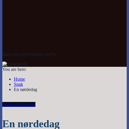
Bare en wannabee surfer
You are here:
Home
Snak
En nørdedag
Foil
Snak
Windsurf
En nørdedag