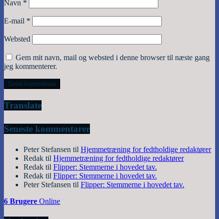
Navn
*
E-mail
*
Websted
Gem mit navn, mail og websted i denne browser til næste gang
jeg kommenterer.
Translate
Seneste kommentarer
Peter Stefansen
til
Hjemmetræning for fedtholdige redaktører
Redak
til
Hjemmetræning for fedtholdige redaktører
Redak
til
Flipper: Stemmerne i hovedet tav.
Redak
til
Flipper: Stemmerne i hovedet tav.
Peter Stefansen
til
Flipper: Stemmerne i hovedet tav.
6 Brugere
Online