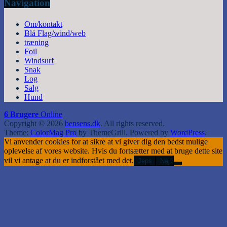
Navigation
Om/kontakt
Blå Flag/wind/web
træning
Foil
Windsurf
Snak
Log
Salg
Hund
6 Brugere
Online
Copyright © 2026
bensens.dk
. All rights reserved.
Theme:
ColorMag Pro
by ThemeGrill. Powered by
WordPress
.
Vi anvender cookies for at sikre at vi giver dig den bedst mulige
oplevelse af vores website. Hvis du fortsætter med at bruge dette site
vil vi antage at du er indforstået med det.
Jeps
Nej