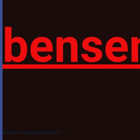
bense
Bare en wannabee surfer