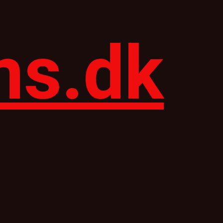
ns.dk