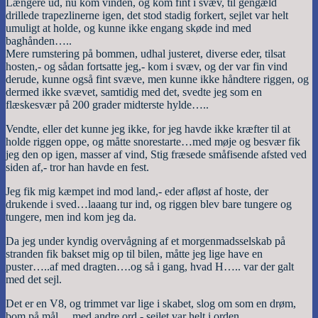
Længere ud, nu kom vinden, og kom fint i svæv, til gengæld
drillede trapezlinerne igen, det stod stadig forkert, sejlet var helt
umuligt at holde, og kunne ikke engang skøde ind med
baghånden…..
Mere rumstering på bommen, udhal justeret, diverse eder, tilsat
hosten,- og sådan fortsatte jeg,- kom i svæv, og der var fin vind
derude, kunne også fint svæve, men kunne ikke håndtere riggen, og
dermed ikke svævet, samtidig med det, svedte jeg som en
flæskesvær på 200 grader midterste hylde…..
Vendte, eller det kunne jeg ikke, for jeg havde ikke kræfter til at
holde riggen oppe, og måtte snorestarte…med møje og besvær fik
jeg den op igen, masser af vind, Stig fræsede småfisende afsted ved
siden af,- tror han havde en fest.
Jeg fik mig kæmpet ind mod land,- eder afløst af hoste, der
drukende i sved…laaang tur ind, og riggen blev bare tungere og
tungere, men ind kom jeg da.
Da jeg under kyndig overvågning af et morgenmadsselskab på
stranden fik bakset mig op til bilen, måtte jeg lige have en
puster…..af med dragten….og så i gang, hvad H….. var der galt
med det sejl.
Det er en V8, og trimmet var lige i skabet, slog om som en drøm,
bom på mål….med andre ord,- sejlet var helt i orden.