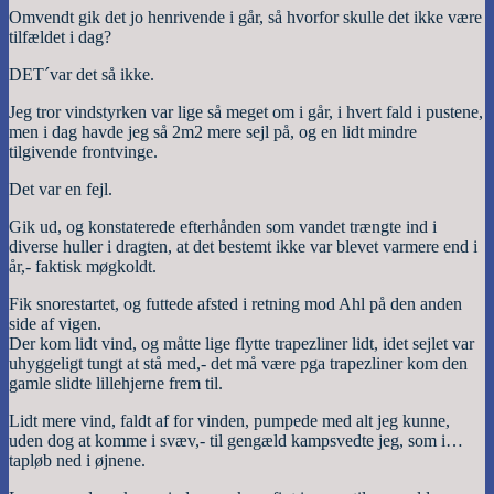
Omvendt gik det jo henrivende i går, så hvorfor skulle det ikke være
tilfældet i dag?
DET´var det så ikke.
Jeg tror vindstyrken var lige så meget om i går, i hvert fald i pustene,
men i dag havde jeg så 2m2 mere sejl på, og en lidt mindre
tilgivende frontvinge.
Det var en fejl.
Gik ud, og konstaterede efterhånden som vandet trængte ind i
diverse huller i dragten, at det bestemt ikke var blevet varmere end i
år,- faktisk møgkoldt.
Fik snorestartet, og futtede afsted i retning mod Ahl på den anden
side af vigen.
Der kom lidt vind, og måtte lige flytte trapezliner lidt, idet sejlet var
uhyggeligt tungt at stå med,- det må være pga trapezliner kom den
gamle slidte lillehjerne frem til.
Lidt mere vind, faldt af for vinden, pumpede med alt jeg kunne,
uden dog at komme i svæv,- til gengæld kampsvedte jeg, som i…
tapløb ned i øjnene.