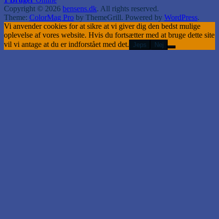
Copyright © 2026
bensens.dk
. All rights reserved.
Theme:
ColorMag Pro
by ThemeGrill. Powered by
WordPress
.
Vi anvender cookies for at sikre at vi giver dig den bedst mulige
oplevelse af vores website. Hvis du fortsætter med at bruge dette site
vil vi antage at du er indforstået med det.
Jeps
Nej