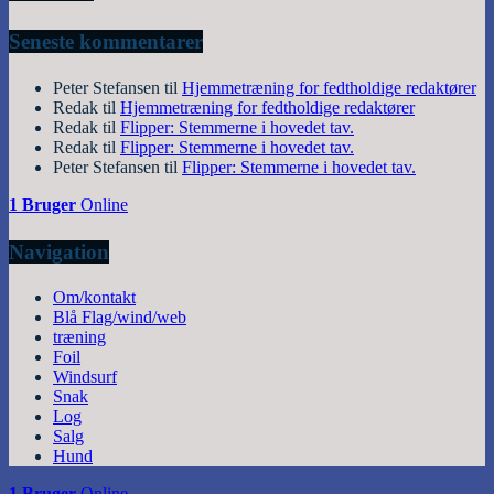
Seneste kommentarer
Peter Stefansen
til
Hjemmetræning for fedtholdige redaktører
Redak
til
Hjemmetræning for fedtholdige redaktører
Redak
til
Flipper: Stemmerne i hovedet tav.
Redak
til
Flipper: Stemmerne i hovedet tav.
Peter Stefansen
til
Flipper: Stemmerne i hovedet tav.
1 Bruger
Online
Navigation
Om/kontakt
Blå Flag/wind/web
træning
Foil
Windsurf
Snak
Log
Salg
Hund
1 Bruger
Online