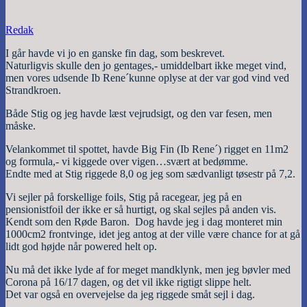
Redak
I går havde vi jo en ganske fin dag, som beskrevet.
Naturligvis skulle den jo gentages,- umiddelbart ikke meget vind,
men vores udsende Ib Rene´kunne oplyse at der var god vind ved
Strandkroen.
Både Stig og jeg havde læst vejrudsigt, og den var fesen, men
måske.
Velankommet til spottet, havde Big Fin (Ib Rene´) rigget en 11m2
og formula,- vi kiggede over vigen…svært at bedømme.
Endte med at Stig riggede 8,0 og jeg som sædvanligt tøsestr på 7,2.
Vi sejler på forskellige foils, Stig på racegear, jeg på en
pensionistfoil der ikke er så hurtigt, og skal sejles på anden vis.
Kendt som den Røde Baron. Dog havde jeg i dag monteret min
1000cm2 frontvinge, idet jeg antog at der ville være chance for at gå
lidt god højde når powered helt op.
Nu må det ikke lyde af for meget mandklynk, men jeg bøvler med
Corona på 16/17 dagen, og det vil ikke rigtigt slippe helt.
Det var også en overvejelse da jeg riggede småt sejl i dag.