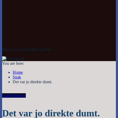
Bare en wannabee surfer
You are here:
Home
Snak
Det var jo direkte dumt.
Snak
Windsurf
Det var jo direkte dumt.